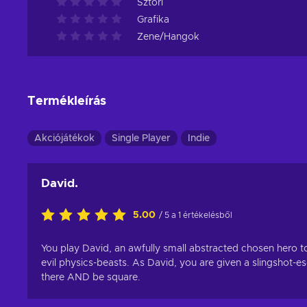
Sztori
Grafika
Zene/Hangok
Termékleírás
Akciójátékok
Single Player
Indie
David.
5.00
/ 5 a 1 értékelésből
You play David, an awfully small abstracted chosen hero to
evil physics-beasts. As David, you are given a slingshot-es
there AND be square.