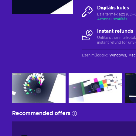
Digitális kulcs
Ez a termék a(z) (CD-K
Azonnali szállítás
Instant refunds
Unlike other marketpl
instant refund for unv
Ezen működik
:
Windows
Mac
Recommended offers