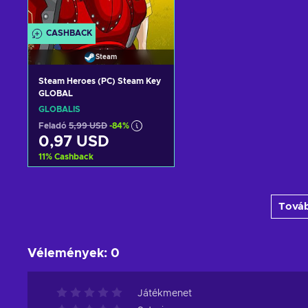
CASHBACK
Steam
Steam Heroes (PC) Steam Key
GLOBAL
GLOBÁLIS
Feladó
5,99 USD
-84%
0,97 USD
11
%
Cashback
Kosárba
Továb
View offers
Vélemények
:
0
Játékmenet