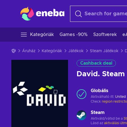
Kategóriák
Games -90%
Szoftverek
e
Áruház
Kategóriák
Játékok
Steam Játékok
Cashback deal
David. Steam
Globális
Aktiválható itt:
United 
Check
region restrict
Steam
Aktiváld/vátsd be a
S
Lásd az
aktiválási útm