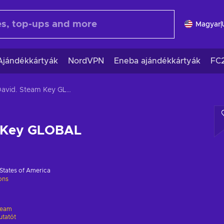
Magyar
Ajándékkártyák
NordVPN
Eneba ajándékkártyák
FC
David. Steam Key GLOBAL
 Key GLOBAL
States of America
ions
team
utatót