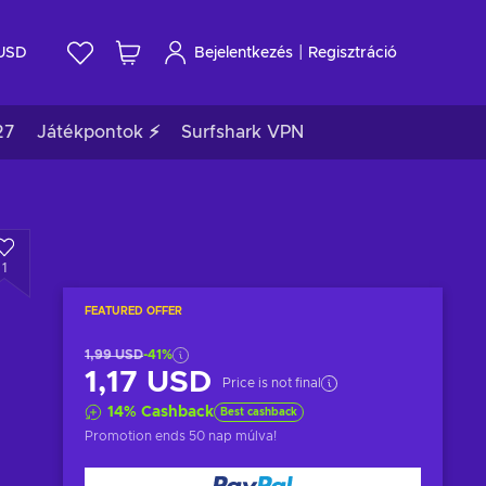
|
USD
Bejelentkezés
Regisztráció
27
Játékpontok ⚡
Surfshark VPN
1
FEATURED OFFER
1,99 USD
-41%
1,17 USD
Price is not final
14
%
Cashback
Best cashback
Promotion ends
50 nap múlva
!