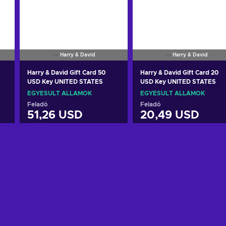
Harry & David
Harry & David
Harry & David Gift Card 50
Harry & David Gift Card 20
USD Key UNITED STATES
USD Key UNITED STATES
EGYESÜLT ÁLLAMOK
EGYESÜLT ÁLLAMOK
Feladó
Feladó
51,26 USD
20,49 USD
Kosárba
Kosárba
View offers
View offers