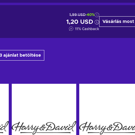
1,99 USD
-40%
1,20 USD
Vásárlás most
11
%
Cashback
3 ajánlat betöltése