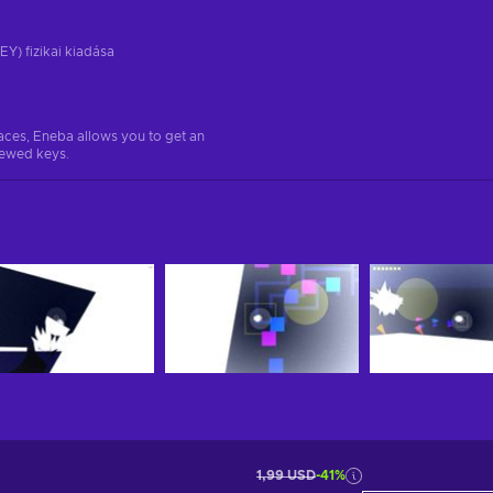
EY) fizikai kiadása
aces, Eneba allows you to get an
iewed keys.
1,99 USD
-41%