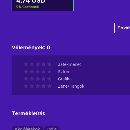
4,74 USD
9
%
Cashback
Kosárba
Továb
View offers
Vélemények
:
0
Játékmenet
Sztori
Grafika
Zene/Hangok
Termékleírás
Akciójátékok
Indie