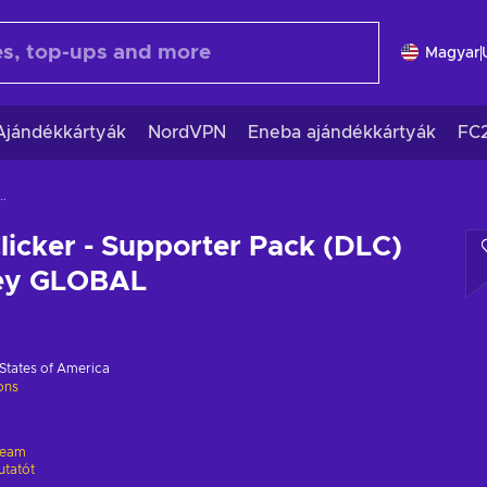
Magyar
Ajándékkártyák
NordVPN
Eneba ajándékkártyák
FC
upporter Pack (DLC) (PC) Steam Key GLOBAL
licker - Supporter Pack (DLC)
Key GLOBAL
States of America
ions
team
utatót