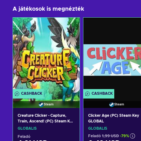
A játékosok is megnézték
CASHBACK
CASHBACK
Steam
Steam
Creature Clicker - Capture,
Clicker Age (PC) Steam Key
Train, Ascend! (PC) Steam Key
GLOBAL
GLOBAL
GLOBÁLIS
GLOBÁLIS
Feladó
1,99 USD
-79%
Feladó