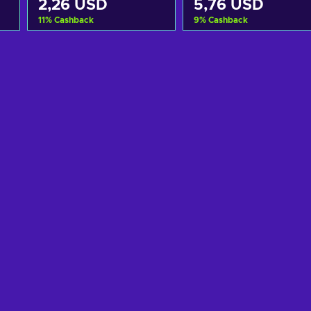
2,26 USD
5,76 USD
11
%
Cashback
9
%
Cashback
Kosárba
Kosárba
View offers
View offers