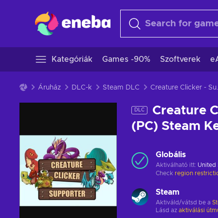
Kategóriák
Games -90%
Szoftverek
e
Áruház
DLC-k
Steam DLC
Creature Clicker - S
Creature C
DLC
(PC) Steam 
Globális
Aktiválható itt:
United 
Check
region restrict
Steam
Aktiváld/vátsd be a
S
Lásd az
aktiválási útm