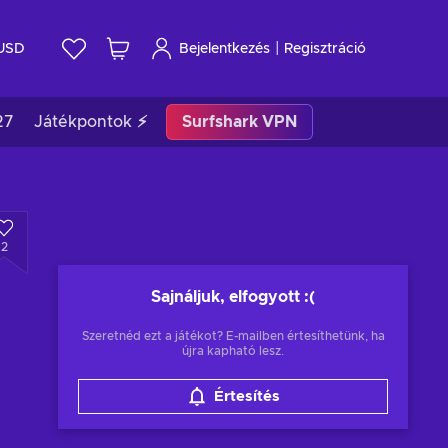
|
USD
Bejelentkezés
Regisztráció
27
Játékpontok ⚡
Surfshark VPN
2
Sajnáljuk, elfogyott
:(
Szeretnéd ezt a játékot? E-mailben értesíthetünk, ha
újra kapható lesz.
Értesítés