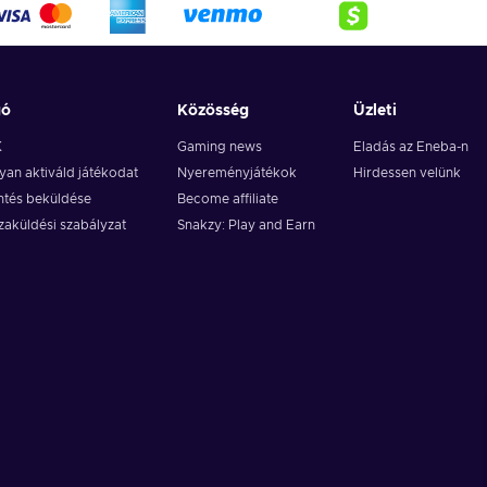
gó
Közösség
Üzleti
K
Gaming news
Eladás az Eneba-n
an aktiváld játékodat
Nyereményjátékok
Hirdessen velünk
ntés beküldése
Become affiliate
zaküldési szabályzat
Snakzy: Play and Earn