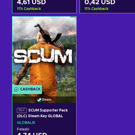
4,61 USD
0,42 USD
11
%
Cashback
11
%
Cashback
Kosárba
Kosárba
View offers
View offers
CASHBACK
Steam
SCUM Supporter Pack
DLC
(DLC) Steam Key GLOBAL
GLOBÁLIS
Feladó