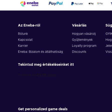
Az Eneba-ról
Vásárlás
Sú
Rólunk
Hogyan vásárolj
GYI
Kapcsolat
Gyűjtemények
Hogy
Karrier
Loyalty program
Jele
Eneba: Bizalom és átláthatóság
Discounts
Viss
Tekintsd meg értékeléseinket itt
Get personalized game deals