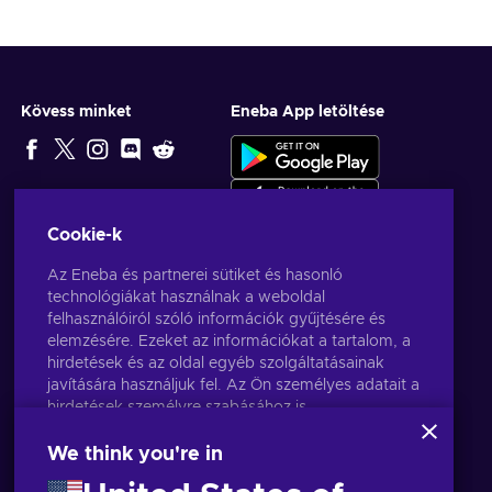
Kövess minket
Eneba App letöltése
SZERKESZTŐ
VÁLASZTÁSA
Cookie-k
Az Eneba és partnerei sütiket és hasonló
technológiákat használnak a weboldal
felhasználóiról szóló információk gyűjtésére és
elemzésére. Ezeket az információkat a tartalom, a
hirdetések és az oldal egyéb szolgáltatásainak
javítására használjuk fel. Az Ön személyes adatait a
hirdetések személyre szabásához is
felhasználhatjuk.
Az "Mindent elfogadok" gombra kattintva Ön
We think you're in
hozzájárul ahhoz, hogy az Eneba és partnerei