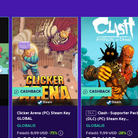
CASHBACK
CASHBACK
Steam
Steam
Clicker Arena (PC) Steam Key
Clash - Supporter Pac
DLC
GLOBAL
(DLC) (PC) Steam Key
GLOBAL
GLOBÁLIS
GLOBÁLIS
Feladó
8,99 USD
-75%
Feladó
7,99 USD
-28%