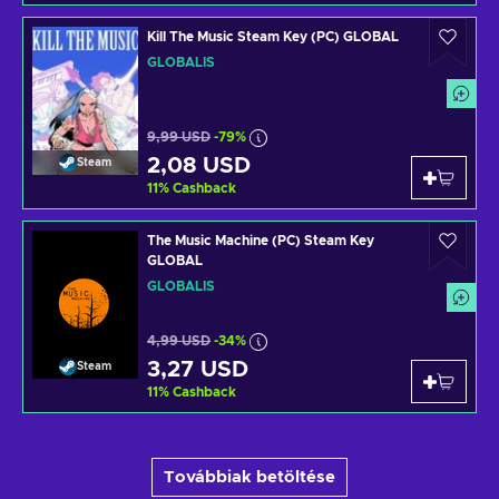
Kill The Music Steam Key (PC) GLOBAL
GLOBÁLIS
9,99 USD
-79%
2,08 USD
Steam
11
%
Cashback
The Music Machine (PC) Steam Key
GLOBAL
GLOBÁLIS
4,99 USD
-34%
3,27 USD
Steam
11
%
Cashback
Továbbiak betöltése