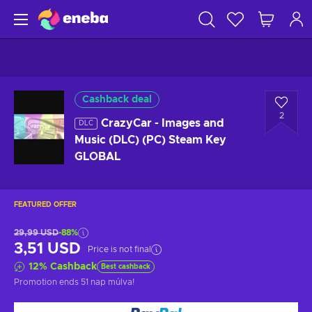
Cashback deal
2
CrazyCar - Images and
DLC
Music (DLC) (PC) Steam Key
GLOBAL
FEATURED OFFER
29,99 USD
-88%
3,51 USD
Price is not final
12
%
Cashback
Best cashback
Promotion ends
51 nap múlva
!