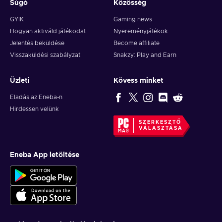
Súgó
Közösség
GYIK
Gaming news
Hogyan aktiváld játékodat
Nyereményjátékok
Jelentés beküldése
Become affiliate
Visszaküldési szabályzat
Snakzy: Play and Earn
Üzleti
Kövess minket
Eladás az Eneba-n
Hirdessen velünk
SZERKESZTŐ
VÁLASZTÁSA
Eneba App letöltése