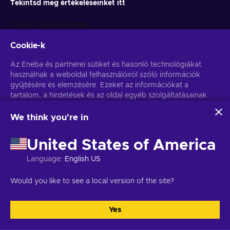
Tekintsd meg értékeléseinket itt
Cookie-k
Az Eneba és partnerei sütiket és hasonló technológiákat
használnak a weboldal felhasználóiról szóló információk
gyűjtésére és elemzésére. Ezeket az információkat a
Get personalized game deals
tartalom, a hirdetések és az oldal egyéb szolgáltatásainak
javítására használjuk fel. Az Ön személyes adatait a
Feliratkozás
hirdetések személyre szabásához is felhasználhatjuk.
We think you're in
Az "Mindent elfogadok" gombra kattintva Ön hozzájárul
You can unsubscribe at any time. Visit
Privacy notice
for more
ahhoz, hogy az Eneba és partnerei ezeket a technológiákat
information
United States of America
használják. Hozzájárulását a 'Testreszabás' gombra kattintva
módosíthatja.
Language
:
English US
További információkat arról, hogy a Google hogyan használja
Magyar
USD
fel az Ön adatait, a
Google Business Safety & Privacy
oldalon
Would you like to see a local version of the site?
talál.
Yes
Összes elfogadása
Testreszabás
Copyright © 2026 Eneba. Minden jog fenntartva.
JSC “Helis play”,
Gyneju St. 4-333, Vilnius, the Republic of Lithuania
Általános