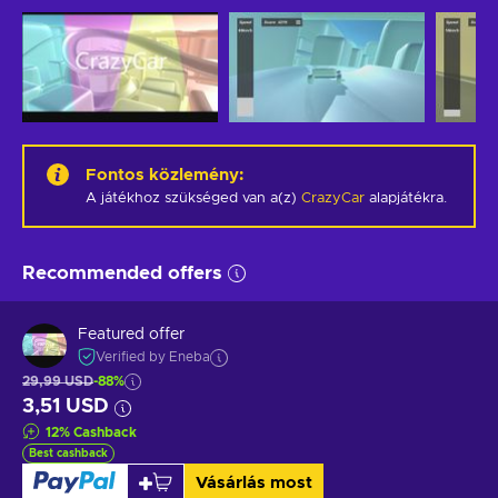
Fontos közlemény
:
A játékhoz szükséged van a(z)
CrazyCar
alapjátékra.
Recommended offers
Featured offer
Verified by Eneba
29,99 USD
-88%
3,51 USD
12
%
Cashback
Best cashback
Vásárlás most