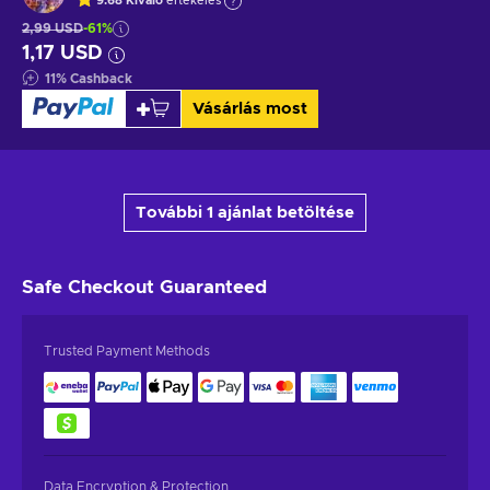
9.68
Kiváló
értékelés
2,99 USD
-61%
1,17 USD
11
%
Cashback
Vásárlás most
További 1 ajánlat betöltése
Safe Checkout
Guaranteed
Trusted Payment Methods
Data Encryption & Protection