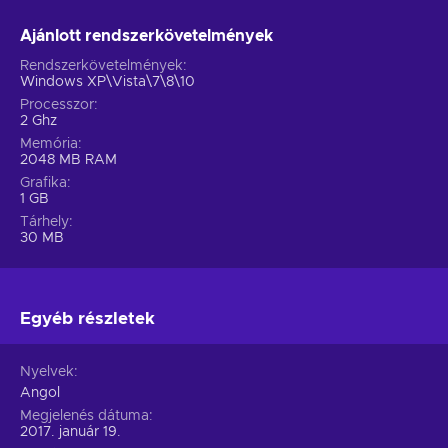
Ajánlott rendszerkövetelmények
Rendszerkövetelmények
Windows XP\Vista\7\8\10
Processzor
2 Ghz
Memória
2048 MB RAM
Grafika
1 GB
Tárhely
30 MB
Egyéb részletek
Nyelvek
Angol
Megjelenés dátuma
2017. január 19.