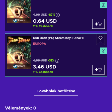
4,99 USD
-87%
0,64 USD
Steam
11
%
Cashback
Dub Dash (PC) Steam Key EUROPE
EURÓPA
4,99 USD
-31%
3,46 USD
Steam
11
%
Cashback
Továbbiak betöltése
Vélemények
:
0