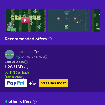
Recommended offers
Featured offer
Verified by Eneba
2,99 USD
-58%
1,26 USD
14
%
Cashback
Best cashback
Vásárlás most
4
other offers