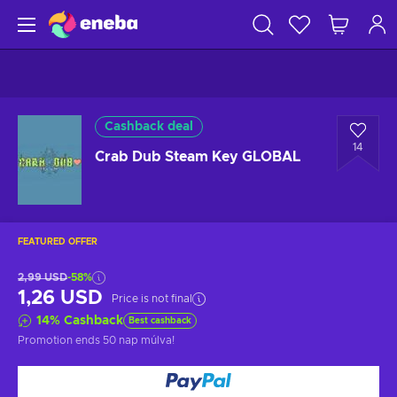
Cashback deal
14
Crab Dub Steam Key GLOBAL
FEATURED OFFER
2,99 USD
-58%
1,26 USD
Price is not final
14
%
Cashback
Best cashback
Promotion ends
50 nap múlva
!