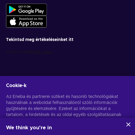
Tekintsd meg értékeléseinket itt
Cookie-k
Get personalized game deals
Az Eneba és partnerei sütiket és hasonló technológiákat
használnak a weboldal felhasználóiról szóló információk
Feliratkozás
gyűjtésére és elemzésére. Ezeket az információkat a
tartalom, a hirdetések és az oldal egyéb szolgáltatásainak
You can unsubscribe at any time. Visit
Privacy notice
for more
information
javítására használjuk fel. Az Ön személyes adatait a
hirdetések személyre szabásához is felhasználhatjuk.
We think you're in
Az "Mindent elfogadok" gombra kattintva Ön hozzájárul