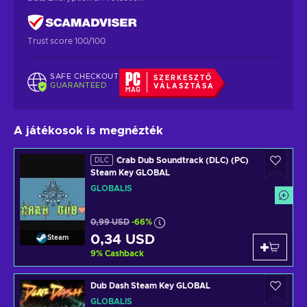
Trust score 100/100
SAFE CHECKOUT
SZERKESZTŐ
GUARANTEED
VÁLASZTÁSA
A játékosok is megnézték
Crab Dub Soundtrack (DLC) (PC)
DLC
Steam Key GLOBAL
GLOBÁLIS
0,99 USD
-66%
0,34 USD
Steam
9
%
Cashback
Dub Dash Steam Key GLOBAL
GLOBÁLIS