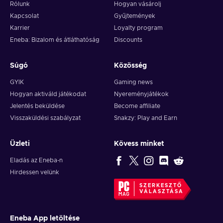
Rólunk
Hogyan vásárolj
Kapcsolat
Gyűjtemények
Karrier
Loyalty program
Eneba: Bizalom és átláthatóság
Discounts
Súgó
Közösség
GYIK
Gaming news
Hogyan aktiváld játékodat
Nyereményjátékok
Jelentés beküldése
Become affiliate
Visszaküldési szabályzat
Snakzy: Play and Earn
Üzleti
Kövess minket
Eladás az Eneba-n
Hirdessen velünk
SZERKESZTŐ
VÁLASZTÁSA
Eneba App letöltése