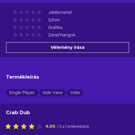
Játékmenet
Sztori
Grafika
Zene/Hangok
Vélemény írása
Termékleírás
Single Player
Side View
Indie
Crab Dub
4.00
/ 5 a 1 értékelésből