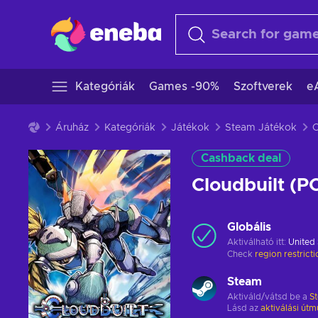
Kategóriák
Games -90%
Szoftverek
e
Áruház
Kategóriák
Játékok
Steam Játékok
Cashback deal
Cloudbuilt (
Globális
Aktiválható itt:
United 
Check
region restrict
Steam
Aktiváld/vátsd be a
S
Lásd az
aktiválási útm