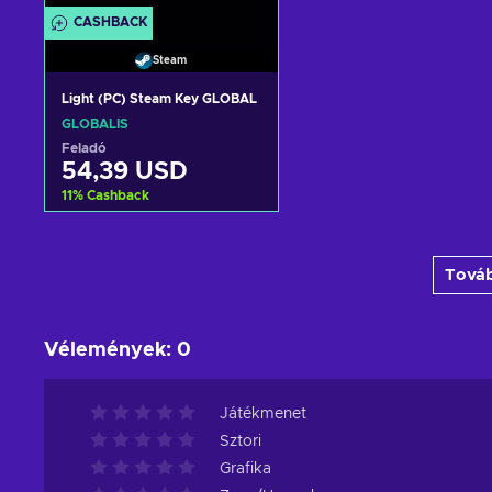
CASHBACK
Steam
Light (PC) Steam Key GLOBAL
GLOBÁLIS
Feladó
54,39 USD
11
%
Cashback
Kosárba
Továb
View offers
Vélemények
:
0
Játékmenet
Sztori
Grafika