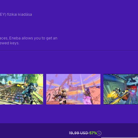
EY) fizikai kiadása
aces, Eneba allows you to get an
iewed keys.
19,99 USD
-57%