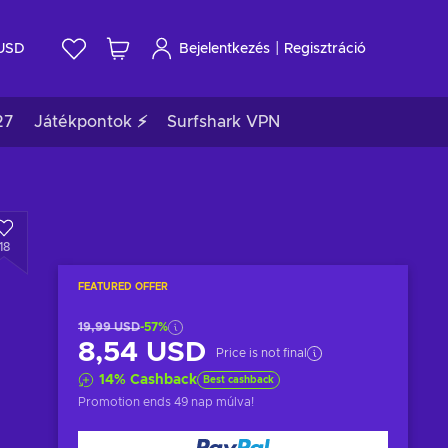
|
USD
Bejelentkezés
Regisztráció
27
Játékpontok ⚡
Surfshark VPN
18
FEATURED OFFER
19,99 USD
-57%
8,54 USD
Price is not final
14
%
Cashback
Best cashback
Promotion ends
49 nap múlva
!