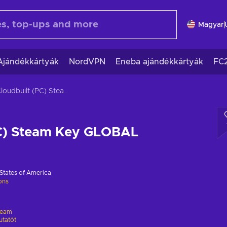
Magyar
Ajándékkártyák
NordVPN
Eneba ajándékkártyák
FC
Cloudbuilt (PC) Steam Key GLOBAL
PC) Steam Key GLOBAL
States of America
ions
team
utatót