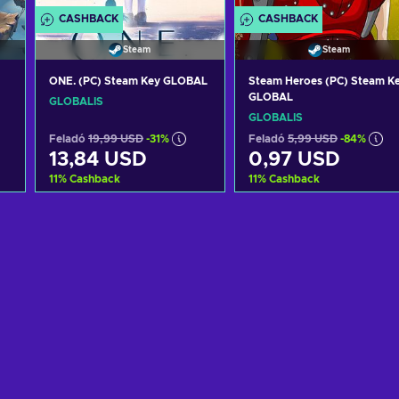
CASHBACK
CASHBACK
Steam
Steam
ONE. (PC) Steam Key GLOBAL
Steam Heroes (PC) Steam K
GLOBAL
GLOBÁLIS
GLOBÁLIS
Feladó
19,99 USD
-31%
Feladó
5,99 USD
-84%
13,84 USD
0,97 USD
11
%
Cashback
11
%
Cashback
Kosárba
Kosárba
View offers
View offers