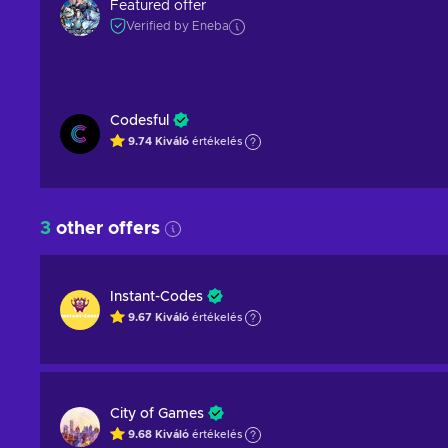
Featured offer
Verified by Eneba
Codesful
9.74
Kiváló
értékelés
3
other offers
Instant-Codes
9.67
Kiváló
értékelés
City of Games
9.68
Kiváló
értékelés