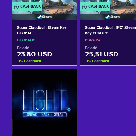
CASHBACK
CASHBACK
Steam
Steam
Super Cloudbuilt Steam Key
Super Cloudbuilt (PC) Steam
GLOBAL
Key EUROPE
GLOBÁLIS
EURÓPA
Feladó
Feladó
23,80 USD
25,51 USD
11
%
Cashback
11
%
Cashback
Kosárba
Kosárba
View offers
View offers