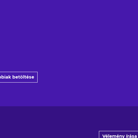
biak betöltése
Vélemény írása