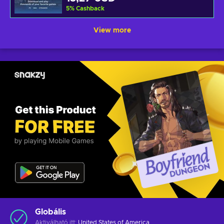
5
%
Cashback
View more
Globális
Aktiválható itt:
United States of America