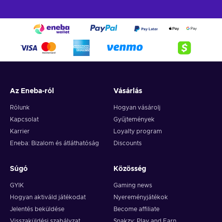
Az Eneba-ról
Vásárlás
Rólunk
Hogyan vásárolj
Kapcsolat
Gyűjtemények
Karrier
Loyalty program
Eneba: Bizalom és átláthatóság
Discounts
Súgó
Közösség
GYIK
Gaming news
Hogyan aktiváld játékodat
Nyereményjátékok
Jelentés beküldése
Become affiliate
Visszaküldési szabályzat
Snakzy: Play and Earn