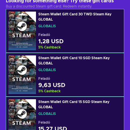
Looking for something else? Try these gift cards
Buy a discounted Steam gift card. Redeem instantly.
Steam Wallet Gift Card 30 TWD Steam Key
GLOBAL
GLOBÁLIS
Feladó
1,28 USD
5
%
Cashback
Steam Wallet Gift Card 10 SGD Steam Key
GLOBAL
GLOBÁLIS
Feladó
9,63 USD
5
%
Cashback
Steam Wallet Gift Card 15 SGD Steam Key
GLOBAL
GLOBÁLIS
Feladó
15,27 USD