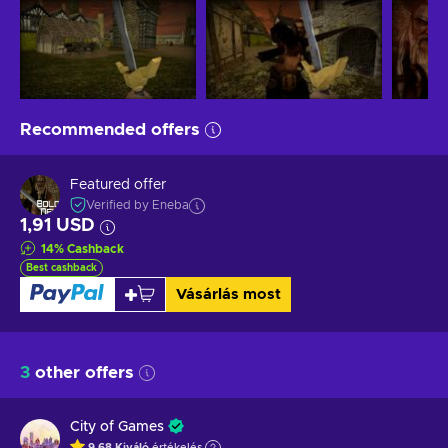
Recommended offers
Featured offer
Verified by Eneba
1,91 USD
14
%
Cashback
Best cashback
Vásárlás most
3
other offers
City of Games
9.68
Kiváló
értékelés