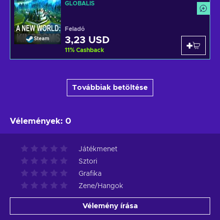
GLOBÁLIS
Feladó
3,23 USD
Steam
11
%
Cashback
Továbbiak betöltése
Vélemények
:
0
Játékmenet
Sztori
Grafika
Zene/Hangok
Vélemény írása