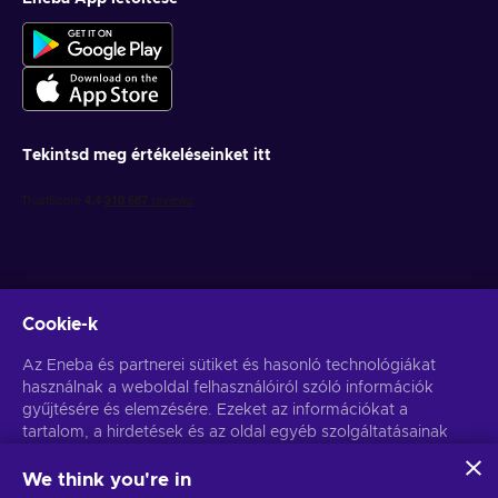
Tekintsd meg értékeléseinket itt
Cookie-k
Get personalized game deals
Az Eneba és partnerei sütiket és hasonló technológiákat
használnak a weboldal felhasználóiról szóló információk
Feliratkozás
gyűjtésére és elemzésére. Ezeket az információkat a
tartalom, a hirdetések és az oldal egyéb szolgáltatásainak
You can unsubscribe at any time. Visit
Privacy notice
for more
information
javítására használjuk fel. Az Ön személyes adatait a
hirdetések személyre szabásához is felhasználhatjuk.
We think you're in