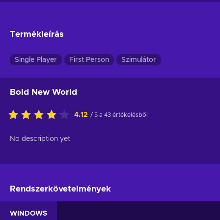
Termékleírás
Single Player
First Person
Szimulátor
Bold New World
4.12
/ 5 a 43 értékelésből
No description yet
Rendszerkövetelmények
WINDOWS