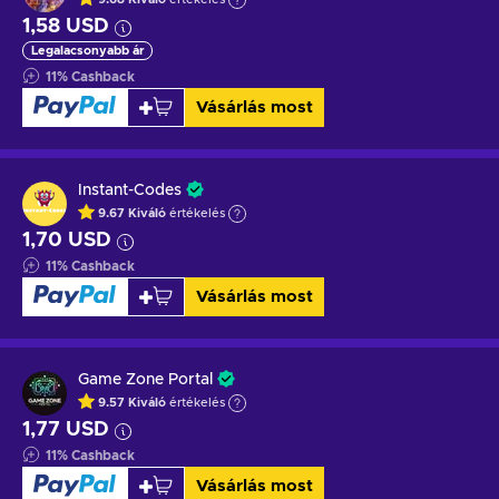
1,58 USD
Legalacsonyabb ár
11
%
Cashback
Vásárlás most
Instant-Codes
9.67
Kiváló
értékelés
1,70 USD
11
%
Cashback
Vásárlás most
Game Zone Portal
9.57
Kiváló
értékelés
1,77 USD
11
%
Cashback
Vásárlás most