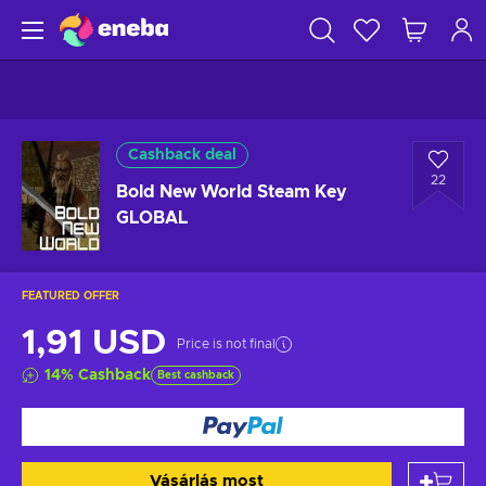
Cashback deal
22
Bold New World Steam Key
GLOBAL
FEATURED OFFER
1,91 USD
Price is not final
14
%
Cashback
Best cashback
Vásárlás most