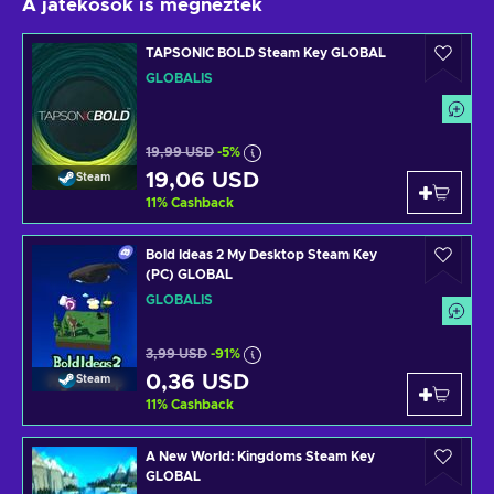
A játékosok is megnézték
TAPSONIC BOLD Steam Key GLOBAL
GLOBÁLIS
19,99 USD
-5%
19,06 USD
Steam
11
%
Cashback
Bold Ideas 2 My Desktop Steam Key
(PC) GLOBAL
GLOBÁLIS
3,99 USD
-91%
0,36 USD
Steam
11
%
Cashback
A New World: Kingdoms Steam Key
GLOBAL