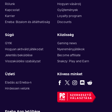
Rólunk
Hogyan vásárolj
Kapcsolat
Gyűjtemények
Karrier
Loyalty program
Eneba: Bizalom és átláthatóság
Discounts
Súgó
Közösség
GYIK
Gaming news
Hogyan aktiváld játékodat
Nyereményjátékok
Jelentés beküldése
Become affiliate
Visszaküldési szabályzat
Snakzy: Play and Earn
Üzleti
Kövess minket
Eladás az Eneba-n
Hirdessen velünk
SZERKESZTŐ
VÁLASZTÁSA
Eneba App letöltése