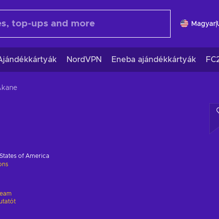
Magyar
Ajándékkártyák
NordVPN
Eneba ajándékkártyák
FC
Akane
States of America
ions
team
utatót