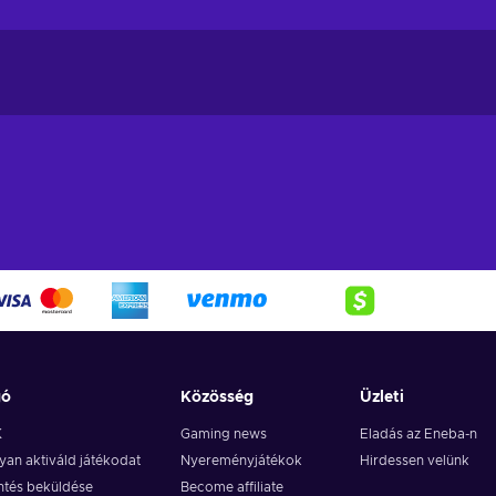
gó
Közösség
Üzleti
K
Gaming news
Eladás az Eneba-n
an aktiváld játékodat
Nyereményjátékok
Hirdessen velünk
ntés beküldése
Become affiliate