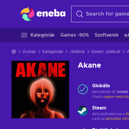
Kategóriák
Games -90%
Szoftverek
e
Áruház
Kategóriák
Játékok
Steam Játékok
Akane
Globális
Aktiválható itt:
United 
Check
region restrict
Steam
Aktiváld/vátsd be a
S
Lásd az
aktiválási útm