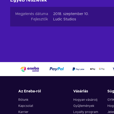
Egyéb részletek
Megjelenés dátuma
2018. szeptember 10.
Fejlesztők
Ludic Studios
Az Eneba-ról
Vásárlás
Sú
Rólunk
Hogyan vásárolj
GYI
Kapcsolat
Gyűjtemények
Hogy
Karrier
Loyalty program
Jele