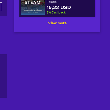
Feladó
15,22 USD
5
%
Cashback
View more