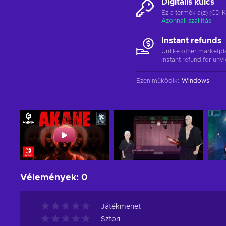
Digitális kulcs
Ez a termék a(z) (CD-K
Azonnali szállítás
Instant refunds
Unlike other marketpl
instant refund for unv
Ezen működik
:
Windows
Vélemények
:
0
Játékmenet
Sztori