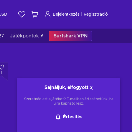
|
USD
Bejelentkezés
Regisztráció
27
Játékpontok ⚡
Surfshark VPN
1
Sajnáljuk, elfogyott
:(
Szeretnéd ezt a játékot? E-mailben értesíthetünk, ha
újra kapható lesz.
Értesítés