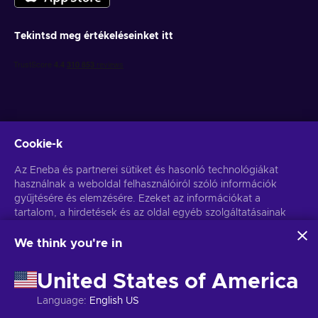
Tekintsd meg értékeléseinket itt
Cookie-k
Get personalized game deals
Az Eneba és partnerei sütiket és hasonló technológiákat
használnak a weboldal felhasználóiról szóló információk
Feliratkozás
gyűjtésére és elemzésére. Ezeket az információkat a
tartalom, a hirdetések és az oldal egyéb szolgáltatásainak
You can unsubscribe at any time. Visit
Privacy notice
for more
information
javítására használjuk fel. Az Ön személyes adatait a
hirdetések személyre szabásához is felhasználhatjuk.
We think you're in
Az "Mindent elfogadok" gombra kattintva Ön hozzájárul
Magyar
USD
ahhoz, hogy az Eneba és partnerei ezeket a technológiákat
United States of America
használják. Hozzájárulását a 'Testreszabás' gombra kattintva
módosíthatja.
Language
:
English US
További információkat arról, hogy a Google hogyan használja