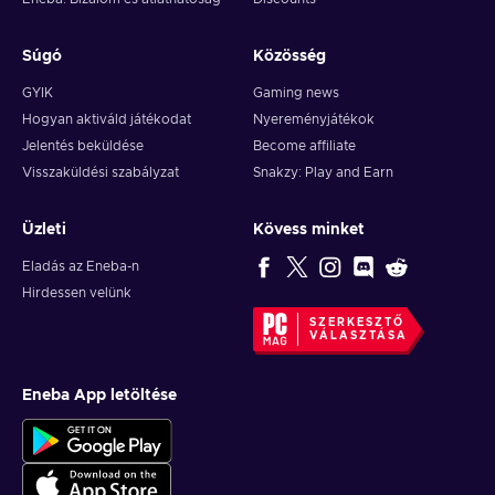
Súgó
Közösség
GYIK
Gaming news
Hogyan aktiváld játékodat
Nyereményjátékok
Jelentés beküldése
Become affiliate
Visszaküldési szabályzat
Snakzy: Play and Earn
Üzleti
Kövess minket
Eladás az Eneba-n
Hirdessen velünk
SZERKESZTŐ
VÁLASZTÁSA
Eneba App letöltése