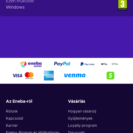
Ezen működik
Windows
Az Eneba-ról
Vásárlás
Rólunk
Hogyan vásárolj
Kapcsolat
Gyűjtemények
Karrier
Loyalty program
Eneba: Bizalom és átláthatóság
Discounts