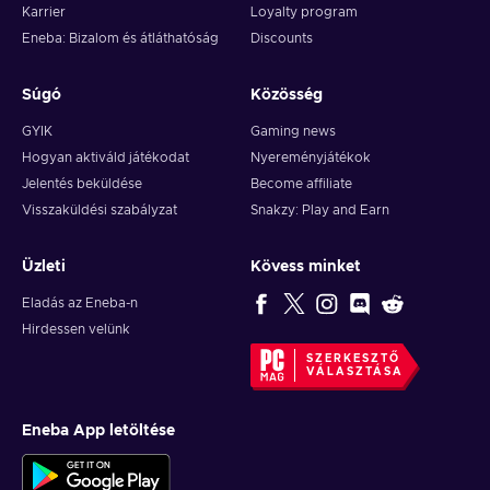
Karrier
Loyalty program
Eneba: Bizalom és átláthatóság
Discounts
Súgó
Közösség
GYIK
Gaming news
Hogyan aktiváld játékodat
Nyereményjátékok
Jelentés beküldése
Become affiliate
Visszaküldési szabályzat
Snakzy: Play and Earn
Üzleti
Kövess minket
Eladás az Eneba-n
Hirdessen velünk
SZERKESZTŐ
VÁLASZTÁSA
Eneba App letöltése