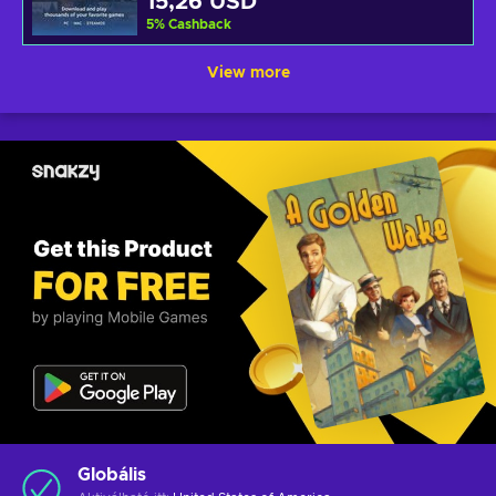
15,26 USD
5
%
Cashback
View more
Globális