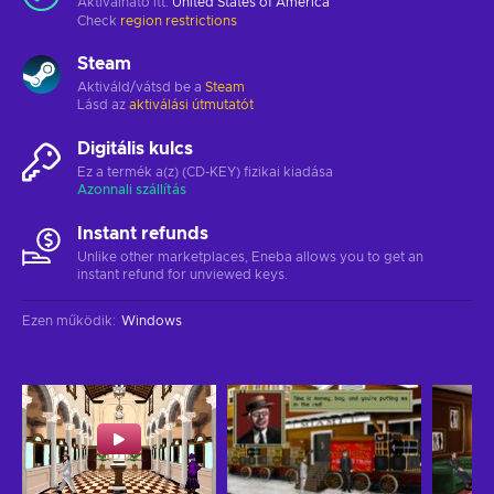
Aktiválható itt:
United States of America
Check
region restrictions
Steam
Aktiváld/vátsd be a
Steam
Lásd az
aktiválási útmutatót
Digitális kulcs
Ez a termék a(z) (CD-KEY) fizikai kiadása
Azonnali szállítás
Instant refunds
Unlike other marketplaces, Eneba allows you to get an
instant refund for unviewed keys.
Ezen működik
:
Windows