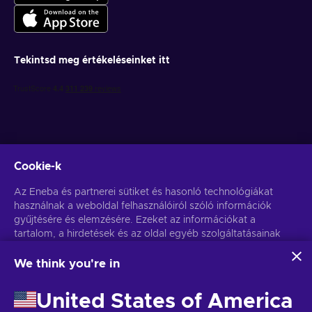
Tekintsd meg értékeléseinket itt
Cookie-k
Get personalized game deals
Az Eneba és partnerei sütiket és hasonló technológiákat
használnak a weboldal felhasználóiról szóló információk
Feliratkozás
gyűjtésére és elemzésére. Ezeket az információkat a
tartalom, a hirdetések és az oldal egyéb szolgáltatásainak
You can unsubscribe at any time. Visit
Privacy notice
for more
information
javítására használjuk fel. Az Ön személyes adatait a
hirdetések személyre szabásához is felhasználhatjuk.
We think you're in
Az "Mindent elfogadok" gombra kattintva Ön hozzájárul
Magyar
USD
ahhoz, hogy az Eneba és partnerei ezeket a technológiákat
United States of America
használják. Hozzájárulását a 'Testreszabás' gombra kattintva