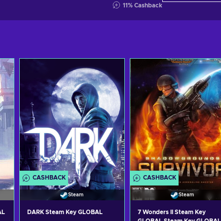
11
%
Cashback
CASHBACK
CASHBACK
Steam
Steam
AL
DARK Steam Key GLOBAL
7 Wonders II Steam Key