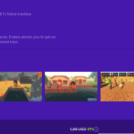
EY) fizikai kiadása
aces, Eneba allows you to get an
iewed keys.
1,99 USD
-31%