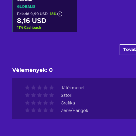
GLOBÁLIS
Feladó
9,99 USD
-18%
8,16 USD
11
%
Cashback
Kosárba
Továb
View offers
Vélemények
:
0
Játékmenet
Sztori
Grafika
Zene/Hangok