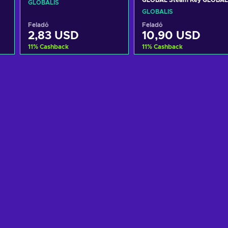
GLOBAL Steam Key GLOBAL
GLOBÁLIS
GLOBÁLIS
Feladó
Feladó
2,83 USD
10,90 USD
11
%
Cashback
11
%
Cashback
Kosárba
Kosárba
View offers
View offers