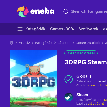
Kategóriák
Games -90%
Szoftverek
e
Áruház
Kategóriák
Játékok
Steam Játékok
Cashback deal
3DRPG Steam
Globális
Aktiválható itt:
United 
Check
region restrict
Steam
Aktiváld/vátsd be a
S
Lásd az
aktiválási útm