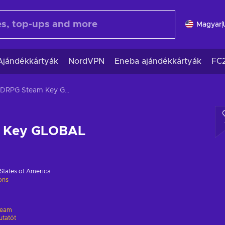
Magyar
Ajándékkártyák
NordVPN
Eneba ajándékkártyák
FC
3DRPG Steam Key GLOBAL
 Key GLOBAL
States of America
ions
team
utatót