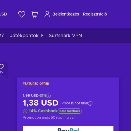
|
USD
Bejelentkezés
Regisztráció
27
Játékpontok ⚡
Surfshark VPN
15
FEATURED OFFER
1,99 USD
-31%
1,38 USD
Price is not final
14
%
Cashback
Best cashback
Promotion ends
50 nap múlva
!