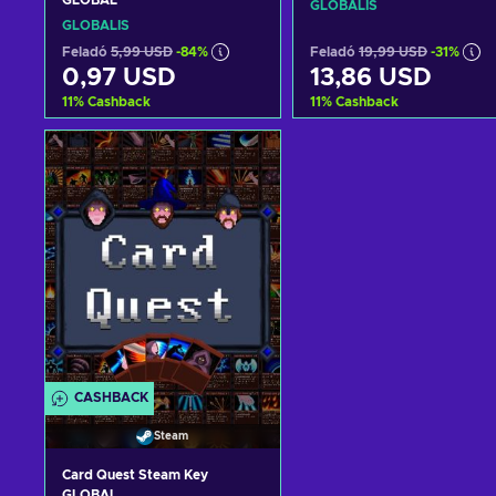
GLOBAL
GLOBÁLIS
GLOBÁLIS
Feladó
5,99 USD
-84%
Feladó
19,99 USD
-31%
0,97 USD
13,86 USD
11
%
Cashback
11
%
Cashback
Kosárba
Kosárba
View offers
View offers
CASHBACK
Steam
Card Quest Steam Key
GLOBAL