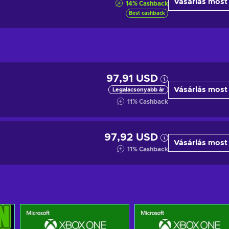
Vásárlás most
14
%
Cashback
Best cashback
97,91 USD
Vásárlás most
Legalacsonyabb ár
11
%
Cashback
97,92 USD
Vásárlás most
11
%
Cashback