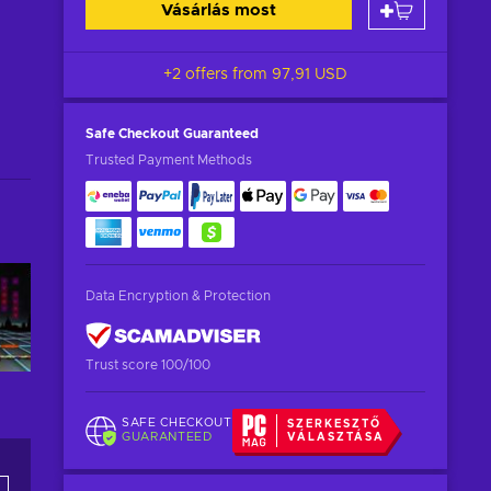
Vásárlás most
+2 offers from
97,91 USD
Safe Checkout
Guaranteed
Trusted Payment Methods
Data Encryption & Protection
Trust score 100/100
SAFE CHECKOUT
SZERKESZTŐ
GUARANTEED
VÁLASZTÁSA