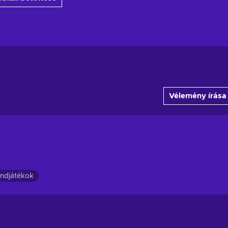
Vélemény írása
andjátékok