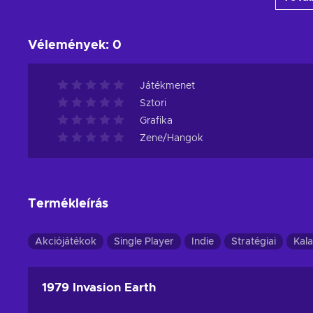
View offers
Vélemények
:
0
Játékmenet
Sztori
Grafika
Zene/Hangok
Termékleírás
Akciójátékok
Single Player
Indie
Stratégiai
Kal
1979 Invasion Earth