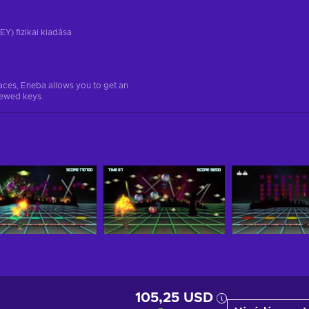
EY) fizikai kiadása
aces, Eneba allows you to get an
iewed keys.
105,25 USD