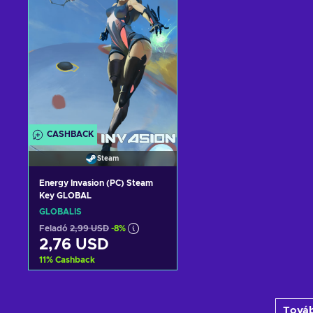
View offers
View offers
CASHBACK
Steam
Energy Invasion (PC) Steam
Key GLOBAL
GLOBÁLIS
Feladó
2,99 USD
-8%
2,76 USD
11
%
Cashback
Kosárba
Továb