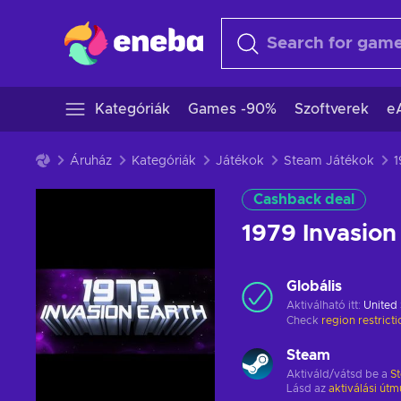
Kategóriák
Games -90%
Szoftverek
e
Áruház
Kategóriák
Játékok
Steam Játékok
Cashback deal
1979 Invasio
Globális
Aktiválható itt:
United 
Check
region restrict
Steam
Aktiváld/vátsd be a
S
Lásd az
aktiválási útm