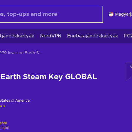
Magyar
Ajándékkártyák
NordVPN
Eneba ajándékkártyák
FC
1979 Invasion Earth Steam Key GLOBAL
n Earth Steam Key GLOBAL
States of America
ions
team
utatót