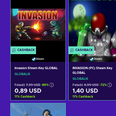
CASHBACK
CASHBACK
Steam
Steam
Invasion Steam Key GLOBAL
INVASION (PC) Steam Key
GLOBAL
GLOBÁLIS
GLOBÁLIS
Feladó
7,99 USD
-89%
Feladó
4,99 USD
-72%
0,89 USD
1,40 USD
11
%
Cashback
11
%
Cashback
Kosárba
Kosárba