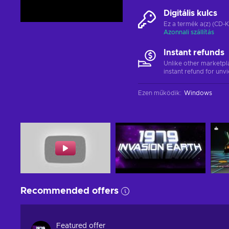
Digitális kulcs
Ez a termék a(z) (CD-K
Azonnali szállítás
Instant refunds
Unlike other marketpl
instant refund for unv
Ezen működik
:
Windows
Recommended offers
Featured offer