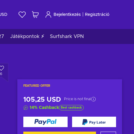
|
USD
Bejelentkezés
Regisztráció
27
Játékpontok ⚡
Surfshark VPN
6
FEATURED OFFER
105,25 USD
Price is not final
14
%
Cashback
Best cashback