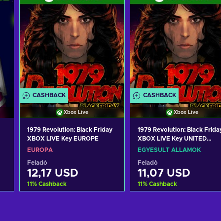
CASHBACK
CASHBACK
Xbox Live
Xbox Live
1979 Revolution: Black Friday
1979 Revolution: Black Frida
XBOX LIVE Key EUROPE
XBOX LIVE Key UNITED
STATES
EURÓPA
EGYESÜLT ÁLLAMOK
Feladó
Feladó
12,17 USD
11,07 USD
11
%
Cashback
11
%
Cashback
Kosárba
Kosárba