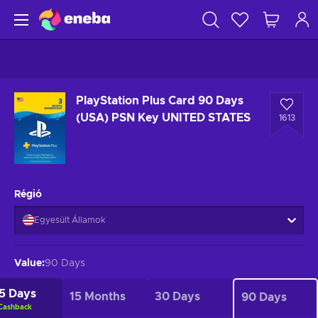
PlayStation Plus Card 90 Days
(USA) PSN Key UNITED STATES
1613
Régió
Egyesült Államok
Value
:
90 Days
5 Days
15 Months
30 Days
90 Days
Cashback