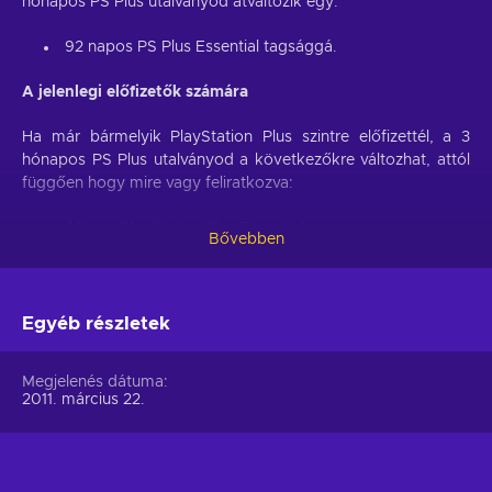
hónapos PS Plus utalványod átváltozik egy:
92 napos PS Plus Essential tagsággá.
A jelenlegi előfizetők számára
Ha már bármelyik PlayStation Plus szintre előfizettél, a 3
hónapos PS Plus utalványod a következőkre változhat, attól
függően hogy mire vagy feliratkozva:
92 nap PlayStation Plus Essential;
Bővebben
58 nap PlayStation Plus Extra;
46 nap PlayStation Plus Premium.
Egyéb részletek
Például, ha jelenleg a PS Plus Extra-ra vagy feliratkozva,
amikor beváltod a PlayStation Plus 3 hónapos utalványt az
egy PlayStation Plus Extra tagsággá fog kiterjedni, további
Megjelenés dátuma
58 nappal.
2011. március 22.
A PSN hálózathoz a 90 napos PlayStation Plus kártyával
csatlakozhatsz a legkönnyebben, így 1 évig hozzáférhetsz a
PSN összes nagyszerű szolgáltatásához. Habár a PlayStation