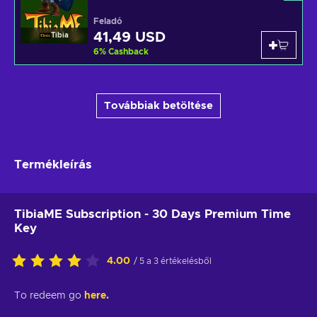
Feladó
41,49 USD
Tibia
6
%
Cashback
Továbbiak betöltése
Termékleírás
TibiaME Subscription - 30 Days Premium Time
Key
4.00
/ 5 a 3 értékelésből
To redeem go
here.