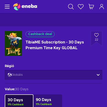
Cashback deal
22
TibiaME Subscription - 30 Days
Premium Time Key GLOBAL
Régió
Globális
Value
:
30 Days
90 Days
30 Days
11
%
Cashback
11
%
Cashback