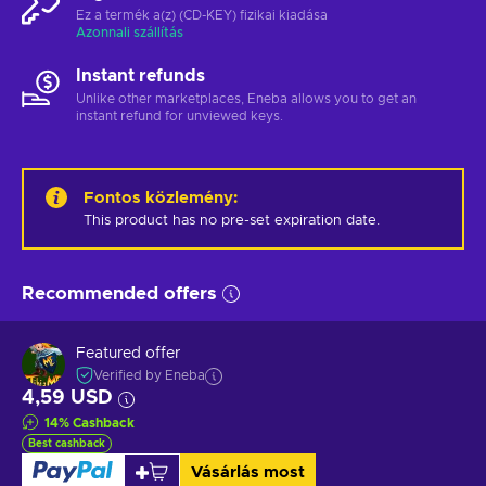
Ez a termék a(z) (CD-KEY) fizikai kiadása
Azonnali szállítás
Instant refunds
Unlike other marketplaces, Eneba allows you to get an
instant refund for unviewed keys.
Fontos közlemény
:
This product has no pre-set expiration date.
Recommended offers
Featured offer
Verified by Eneba
4,59 USD
14
%
Cashback
Best cashback
Vásárlás most