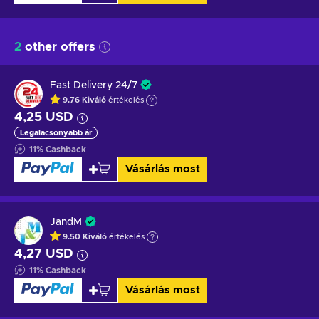
2
other offers
Fast Delivery 24/7
9.76
Kiváló
értékelés
4,25 USD
Legalacsonyabb ár
11
%
Cashback
Vásárlás most
JandM
9.50
Kiváló
értékelés
4,27 USD
11
%
Cashback
Vásárlás most