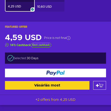
4,25 USD
10,60 USD
FEATURED OFFER
4,59 USD
Price is not final
14
%
Cashback
Best cashback
Selected:
30 Days
Vásárlás most
+2 offers from
4,25 USD