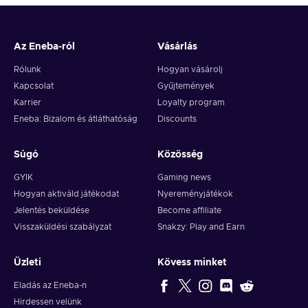
Az Eneba-ról
Vásárlás
Rólunk
Hogyan vásárolj
Kapcsolat
Gyűjtemények
Karrier
Loyalty program
Eneba: Bizalom és átláthatóság
Discounts
Súgó
Közösség
GYIK
Gaming news
Hogyan aktiváld játékodat
Nyereményjátékok
Jelentés beküldése
Become affiliate
Visszaküldési szabályzat
Snakzy: Play and Earn
Üzleti
Kövess minket
Eladás az Eneba-n
Hirdessen velünk