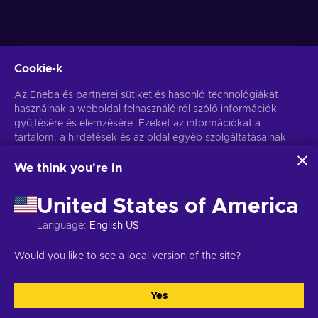
Cookie-k
Get personalized game deals
Az Eneba és partnerei sütiket és hasonló technológiákat
használnak a weboldal felhasználóiról szóló információk
Feliratkozás
gyűjtésére és elemzésére. Ezeket az információkat a
tartalom, a hirdetések és az oldal egyéb szolgáltatásainak
You can unsubscribe at any time. Visit
Privacy notice
for more
information
javítására használjuk fel. Az Ön személyes adatait a
hirdetések személyre szabásához is felhasználhatjuk.
We think you're in
Az "Mindent elfogadok" gombra kattintva Ön hozzájárul
Magyar
USD
ahhoz, hogy az Eneba és partnerei ezeket a technológiákat
United States of America
használják. Hozzájárulását a 'Testreszabás' gombra kattintva
módosíthatja.
Language
:
English US
További információkat arról, hogy a Google hogyan használja
fel az Ön adatait, a
Google Business Safety & Privacy
oldalon
Copyright © 2026 Eneba. Minden jog fenntartva.
JSC “Helis play”,
Would you like to see a local version of the site?
talál.
Gyneju St. 4-333, Vilnius, the Republic of Lithuania
Általános
Szerződési Feltételek
,
Adatvédelmi szabályzat
,
Cookie-beállítások
.
Yes
Összes elfogadása
Testreszabás