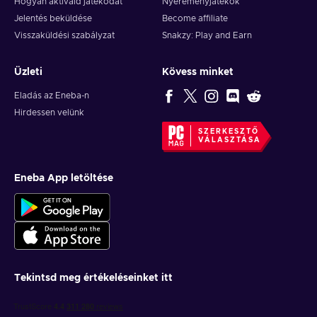
Hogyan aktiváld játékodat
Nyereményjátékok
Jelentés beküldése
Become affiliate
Visszaküldési szabályzat
Snakzy: Play and Earn
Üzleti
Kövess minket
Eladás az Eneba-n
Hirdessen velünk
SZERKESZTŐ
VÁLASZTÁSA
Eneba App letöltése
Tekintsd meg értékeléseinket itt