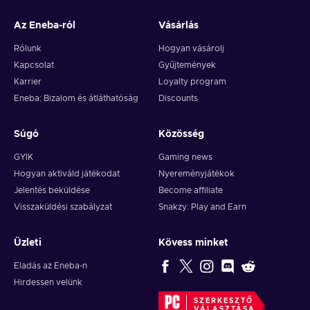
Az Eneba-ról
Vásárlás
Rólunk
Hogyan vásárolj
Kapcsolat
Gyűjtemények
Karrier
Loyalty program
Eneba: Bizalom és átláthatóság
Discounts
Súgó
Közösség
GYIK
Gaming news
Hogyan aktiváld játékodat
Nyereményjátékok
Jelentés beküldése
Become affiliate
Visszaküldési szabályzat
Snakzy: Play and Earn
Üzleti
Kövess minket
Eladás az Eneba-n
Hirdessen velünk
SZERKESZTŐ
VÁLASZTÁSA