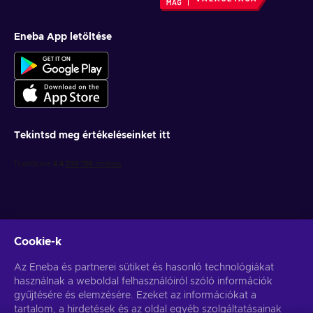
Eneba App letöltése
Tekintsd meg értékeléseinket itt
Cookie-k
Get personalized game deals
Az Eneba és partnerei sütiket és hasonló technológiákat
használnak a weboldal felhasználóiról szóló információk
Feliratkozás
gyűjtésére és elemzésére. Ezeket az információkat a
You can unsubscribe at any time. Visit
tartalom, a hirdetések és az oldal egyéb szolgáltatásainak
Privacy notice
for more