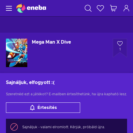
Mega Man X Dive
1
Sajnáljuk, elfogyott
:(
Szeretnéd ezt a játékot? E-mailben értesíthetünk, ha újra kapható lesz.
Értesítés
Sajnáljuk - valami elromlott. Kérjük, próbáld újra.