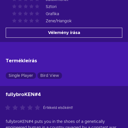
Sztori
Grafika
Zene/Hangok
Vélemény írása
Termékleírás
Single Player
Bird View
fullybroKEN#4
Értékeld elsőként!
fullybroKEN#4 puts you in the shoes of a genetically
engineered human in a country ravaged by a constant war