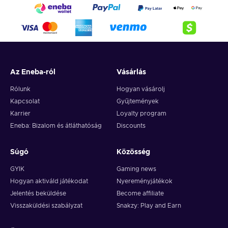
Az Eneba-ról
Vásárlás
Rólunk
Hogyan vásárolj
Kapcsolat
Gyűjtemények
Karrier
Loyalty program
Eneba: Bizalom és átláthatóság
Discounts
Súgó
Közösség
GYIK
Gaming news
Hogyan aktiváld játékodat
Nyereményjátékok
Jelentés beküldése
Become affiliate
Visszaküldési szabályzat
Snakzy: Play and Earn