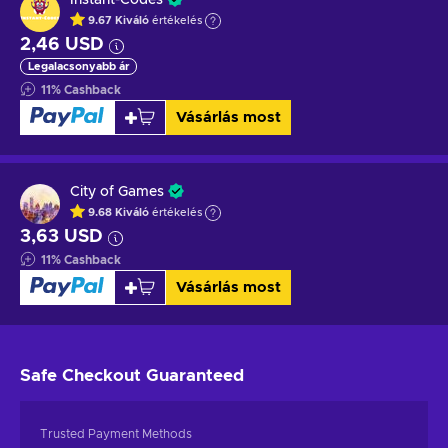
9.67
Kiváló
értékelés
2,46 USD
Legalacsonyabb ár
11
%
Cashback
Vásárlás most
City of Games
9.68
Kiváló
értékelés
3,63 USD
11
%
Cashback
Vásárlás most
Safe Checkout
Guaranteed
Trusted Payment Methods