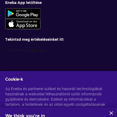
Eneba App letöltése
Tekintsd meg értékeléseinket itt
Cookie-k
Get personalized game deals
Az Eneba és partnerei sütiket és hasonló technológiákat
használnak a weboldal felhasználóiról szóló információk
Feliratkozás
gyűjtésére és elemzésére. Ezeket az információkat a
tartalom, a hirdetések és az oldal egyéb szolgáltatásainak
You can unsubscribe at any time. Visit
Privacy notice
for more
information
javítására használjuk fel. Az Ön személyes adatait a
hirdetések személyre szabásához is felhasználhatjuk.
We think you're in