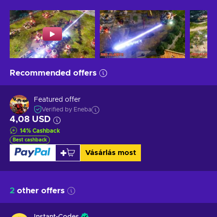
Recommended offers
Featured offer
Verified by Eneba
4,08 USD
14
%
Cashback
Best cashback
Vásárlás most
2
other offers
Instant-Codes