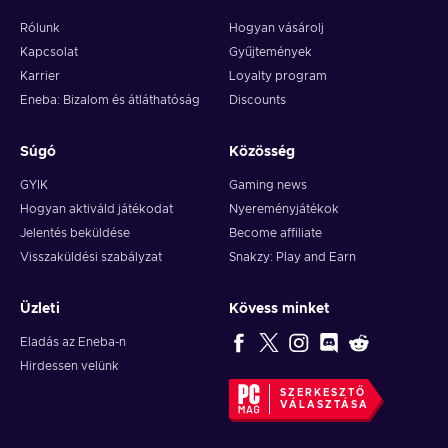
Rólunk
Hogyan vásárolj
Kapcsolat
Gyűjtemények
Karrier
Loyalty program
Eneba: Bizalom és átláthatóság
Discounts
Súgó
Közösség
GYIK
Gaming news
Hogyan aktiváld játékodat
Nyereményjátékok
Jelentés beküldése
Become affiliate
Visszaküldési szabályzat
Snakzy: Play and Earn
Üzleti
Kövess minket
Eladás az Eneba-n
Hirdessen velünk
SZERKESZTŐ
VÁLASZTÁSA