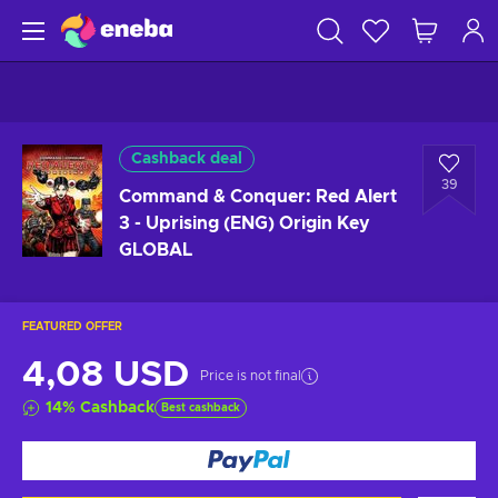
Cashback deal
39
Command & Conquer: Red Alert
3 - Uprising (ENG) Origin Key
GLOBAL
FEATURED OFFER
4,08 USD
Price is not final
14
%
Cashback
Best cashback