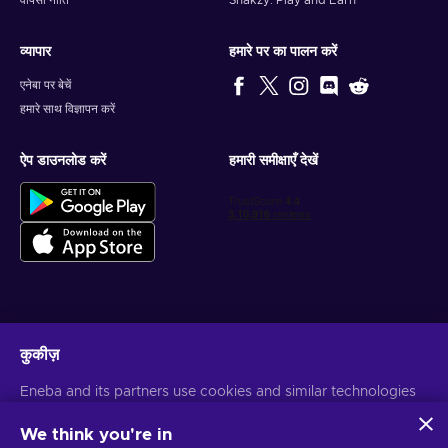
वापसी नीति
Snakzy: Play and Earn
व्यापार
हमारे पर का पालन करें
एनेबा पर बेचें
हमारे साथ विज्ञापन करें
ऐप डाउनलोड करें
हमारी समीक्षाएँ देखें
वैयक्तिकृत गेम डील प्राप्त करें
कुकीज़
सदस्यता लें
Eneba and its partners use cookies and similar technologies
आप किसी भी समय सदस्यता समाप्त कर सकते हैं। अधिक जानकारी के लिए
गोपनीयता सूचना
पर
to collect and analyze information about users of this
जाएँ
website. We use this information to enhance content,
We think you're in