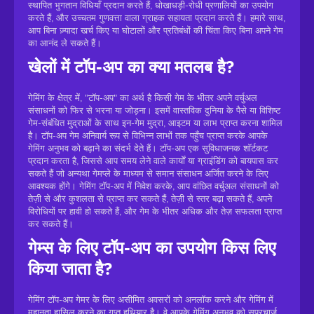
स्थापित भुगतान विधियाँ प्रदान करते हैं, धोखाधड़ी-रोधी प्रणालियों का उपयोग
करते हैं, और उच्चतम गुणवत्ता वाला ग्राहक सहायता प्रदान करते हैं। हमारे साथ,
आप बिना ज़्यादा खर्च किए या घोटालों और प्रतिबंधों की चिंता किए बिना अपने गेम
का आनंद ले सकते हैं।
खेलों में टॉप-अप का क्या मतलब है?
गेमिंग के क्षेत्र में, "टॉप-अप" का अर्थ है किसी गेम के भीतर अपने वर्चुअल
संसाधनों को फिर से भरना या जोड़ना। इसमें वास्तविक दुनिया के पैसे या विशिष्ट
गेम-संबंधित मुद्राओं के साथ इन-गेम मुद्रा, आइटम या लाभ प्राप्त करना शामिल
है। टॉप-अप गेम अनिवार्य रूप से विभिन्न लाभों तक पहुँच प्राप्त करके आपके
गेमिंग अनुभव को बढ़ाने का संदर्भ देते हैं। टॉप-अप एक सुविधाजनक शॉर्टकट
प्रदान करता है, जिससे आप समय लेने वाले कार्यों या ग्राइंडिंग को बायपास कर
सकते हैं जो अन्यथा गेमप्ले के माध्यम से समान संसाधन अर्जित करने के लिए
आवश्यक होंगे। गेमिंग टॉप-अप में निवेश करके, आप वांछित वर्चुअल संसाधनों को
तेज़ी से और कुशलता से प्राप्त कर सकते हैं, तेज़ी से स्तर बढ़ा सकते हैं, अपने
विरोधियों पर हावी हो सकते हैं, और गेम के भीतर अधिक और तेज़ सफलता प्राप्त
कर सकते हैं।
गेम्स के लिए टॉप-अप का उपयोग किस लिए
किया जाता है?
गेमिंग टॉप-अप गेमर के लिए असीमित अवसरों को अनलॉक करने और गेमिंग में
महानता हासिल करने का गुप्त हथियार है। वे आपके गेमिंग अनुभव को सुपरचार्ज