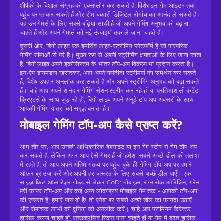
शीर्षकों के विशाल संग्रह को एक्सप्लोर कर सकते हैं, विशेष इन-गेम आइटम तक
पहुँच प्राप्त कर सकते हैं और रोमांचकारी डिजिटल रोमांच का आनंद ले सकते हैं।
यह उन गेमर्स के लिए सबसे बढ़िया साथी है जो अपने गेमिंग अनुभव को बढ़ाना
चाहते हैं और अपने गेमप्ले को नई ऊंचाइयों तक ले जाना चाहते हैं।
दूसरी ओर, बिगो लाइव एक इमर्सिव लाइव-स्ट्रीमिंग प्लेटफ़ॉर्म है जो पारंपरिक
गेमिंग सीमाओं से परे है। मुख्य रूप से अपनी स्ट्रीमिंग क्षमताओं के लिए जाना जाता
है, बिगो लाइव अपने इकोसिस्टम के भीतर टॉप-अप विकल्प भी प्रदान करता है।
इन-ऐप डायमंड्स खरीदकर, आप अपने पसंदीदा स्ट्रीमर्स का समर्थन कर सकते
हैं, विशेष उपहार अनलॉक कर सकते हैं और अपने स्ट्रीमिंग अनुभव को बढ़ा सकते
हैं। चाहे आप अपने शानदार गेमिंग सेशन स्ट्रीम कर रहे हों या प्रतिभाशाली कंटेंट
क्रिएटर्स के साथ जुड़ रहे हों, बिगो लाइव अपने अनूठे टॉप-अप अवसरों के साथ
आपकी गेमिंग यात्रा को समृद्ध बनाता है।
मोबाइल गेमिंग टॉप-अप कैसे प्राप्त करें?
आम तौर पर, आप उनकी आधिकारिक वेबसाइट या इन-गेम स्टोर से गेम टॉप-अप
कर सकते हैं, लेकिन अगर आप ऐसे गेमर हैं जो हमेशा सबसे अच्छे डील की तलाश
में रहते हैं, तो आप अपने अंतिम गंतव्य पर पहुँच चुके हैं! गेमिंग टॉप-अप पर हमारे
ऑफ़र ब्राउज़ करें और अपनी हर ज़रूरत के लिए सबसे अच्छे डील पाएँ। एक
साइज़-फ़िट-ऑल रेज़र गोल्ड से लेकर CoD: मोबाइल, राग्नारोक ओरिजिन, गरेना
फ़्री फ़ायर टॉप-अप और कई अन्य लोकप्रिय मोबाइल गेम तक - आपको टॉप-अप
की ज़रूरत है; हमारे पास वो है! तो एनेबा पर सबसे अच्छे डील का फ़ायदा उठाएँ
और रोमांचक लाभों की दुनिया को अनलॉक करें। चाहे आप प्रीमियम कैरेक्टर
हासिल करना चाहते हों, एक्सक्लूसिव स्किन पाना चाहते हों या गेम में बढ़त हासिल