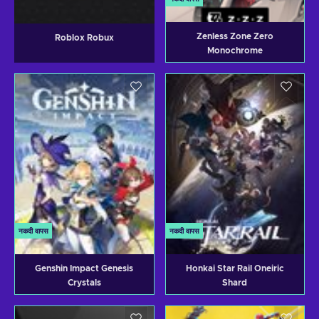
Zenless Zone Zero
Roblox Robux
Monochrome
नकदी वापस
नकदी वापस
Genshin Impact Genesis
Honkai Star Rail Oneiric
Crystals
Shard