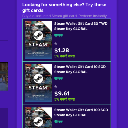
Looking for something else? Try these
gift cards
Buy a discounted Steam gift card. Redeem instantly.
Steam Wallet Gift Card 30 TWD
Steam Key GLOBAL
वैश्विक
से
$1.28
5
%
नकदी वापस
Steam Wallet Gift Card 10 SGD
Steam Key GLOBAL
वैश्विक
से
$9.61
5
%
नकदी वापस
Steam Wallet Gift Card 100 SGD
Steam Key GLOBAL
वैश्विक