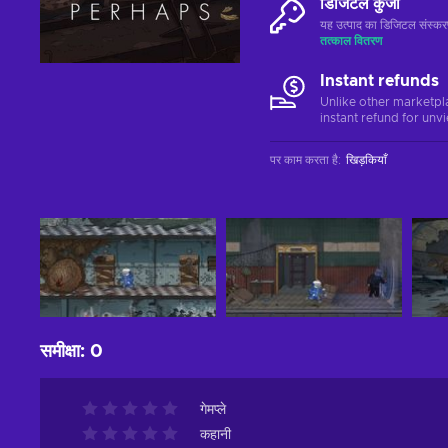
डिजिटल कुंजी
यह उत्पाद का डिजिटल संस्क
तत्काल वितरण
Instant refunds
Unlike other marketpl
instant refund for unv
पर काम करता है
:
खिड़कियाँ
समीक्षा
:
0
गेमप्ले
कहानी