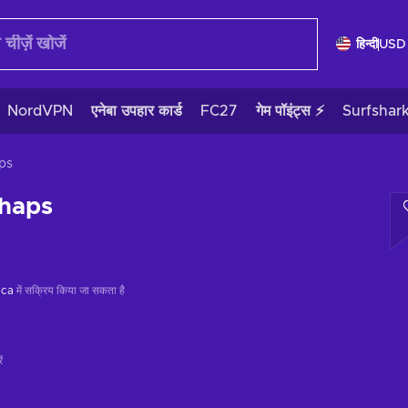
हिन्दी
USD
NordVPN
एनेबा उपहार कार्ड
FC27
गेम पॉइंट्स ⚡
Surfshar
ps
rhaps
ica
में सक्रिय किया जा सकता है
ं