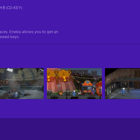
रण है (CD-KEY)
aces, Eneba allows you to get an
iewed keys.