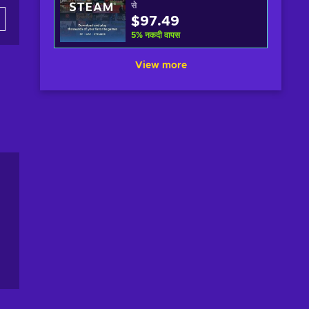
से
$97.49
5
%
नकदी वापस
View more