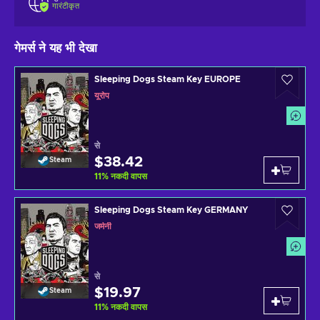
गारंटीकृत
गेमर्स ने यह भी देखा
Sleeping Dogs Steam Key EUROPE
यूरोप
से
$38.42
Steam
11
%
नकदी वापस
Sleeping Dogs Steam Key GERMANY
जर्मनी
से
$19.97
Steam
11
%
नकदी वापस