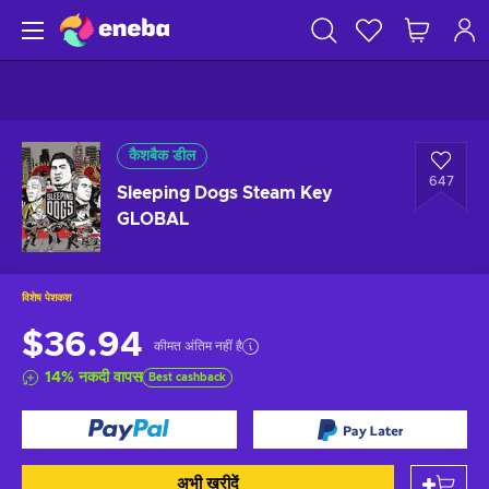
कैशबैक डील
647
Sleeping Dogs Steam Key
GLOBAL
विशेष पेशकश
$36.94
कीमत अंतिम नहीं है
14
%
नकदी वापस
Best cashback
अभी खरीदें