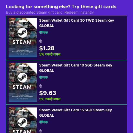
Looking for something else? Try these gift cards
Buy a discounted Steam gift card. Redeem instantly.
Steam Wallet Gift Card 30 TWD Steam Key
GLOBAL
वैश्विक
से
$1.28
5
%
नकदी वापस
Steam Wallet Gift Card 10 SGD Steam Key
GLOBAL
वैश्विक
से
$9.63
5
%
नकदी वापस
Steam Wallet Gift Card 15 SGD Steam Key
GLOBAL
वैश्विक
से