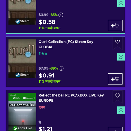
$3.99
-85%
$0.58
Steam
11
%
नकदी वापस
Quell Collection (PC) Steam Key
GLOBAL
वैश्विक
$7.99
-89%
$0.91
Steam
11
%
नकदी वापस
Reflect the ball RE PC/XBOX LIVE Key
EUROPE
यूरोप
से
$1.21
Xbox Live