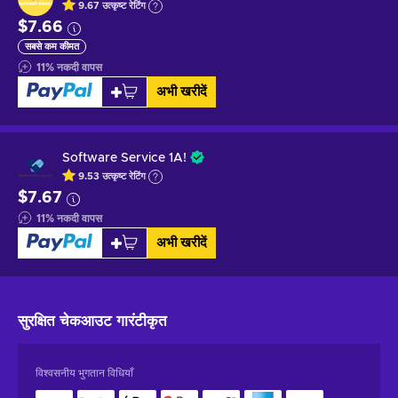
9.67
उत्कृष्ट
रेटिंग
$7.66
सबसे कम कीमत
11
%
नकदी वापस
अभी खरीदें
Software Service 1A!
9.53
उत्कृष्ट
रेटिंग
$7.67
11
%
नकदी वापस
अभी खरीदें
सुरक्षित चेकआउट
गारंटीकृत
विश्वसनीय भुगतान विधियाँ