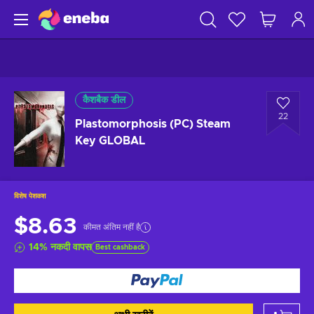
कैशबैक डील
22
Plastomorphosis (PC) Steam
Key GLOBAL
विशेष पेशकश
$8.63
कीमत अंतिम नहीं है
14
%
नकदी वापस
Best cashback