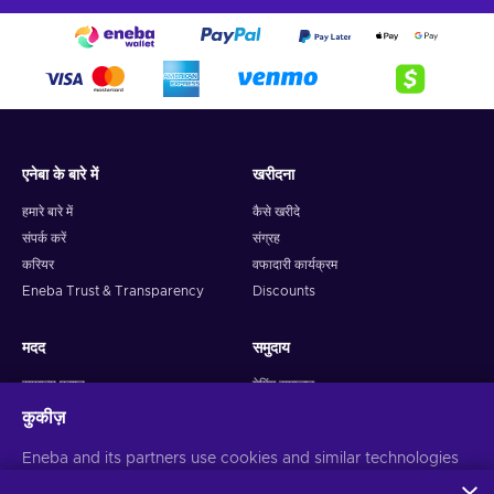
एनेबा के बारे में
खरीदना
हमारे बारे में
कैसे खरीदे
संपर्क करें
संग्रह
करियर
वफादारी कार्यक्रम
Eneba Trust & Transparency
Discounts
मदद
समुदाय
सामान्य प्रश्न
गेमिंग समाचार
गेम को कैसे सक्रिय करें
उपहार
कुकीज़
टिकट बनाएं
सहयोगी बनें
Eneba and its partners use cookies and similar technologies
वापसी नीति
Snakzy: Play and Earn
to collect and analyze information about users of this