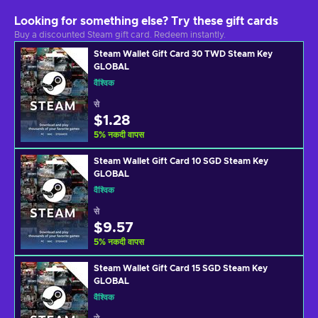
Looking for something else? Try these gift cards
Buy a discounted Steam gift card. Redeem instantly.
Steam Wallet Gift Card 30 TWD Steam Key
GLOBAL
वैश्विक
से
$1.28
5
%
नकदी वापस
Steam Wallet Gift Card 10 SGD Steam Key
GLOBAL
वैश्विक
से
$9.57
5
%
नकदी वापस
Steam Wallet Gift Card 15 SGD Steam Key
GLOBAL
वैश्विक