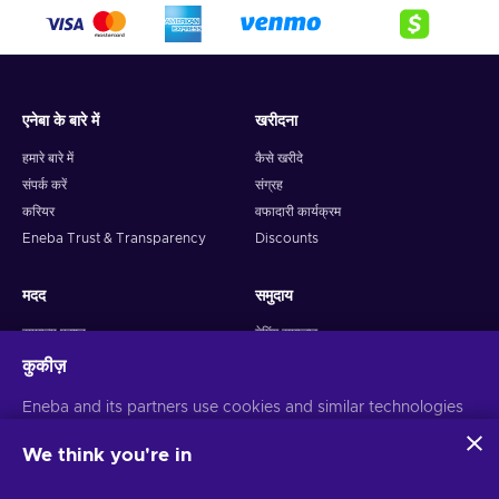
एनेबा के बारे में
खरीदना
हमारे बारे में
कैसे खरीदे
संपर्क करें
संग्रह
करियर
वफादारी कार्यक्रम
Eneba Trust & Transparency
Discounts
मदद
समुदाय
सामान्य प्रश्न
गेमिंग समाचार
गेम को कैसे सक्रिय करें
उपहार
कुकीज़
टिकट बनाएं
सहयोगी बनें
Eneba and its partners use cookies and similar technologies
वापसी नीति
Snakzy: Play and Earn
to collect and analyze information about users of this
website. We use this information to enhance content,
We think you're in
व्यापार
हमारे पर का पालन करें
advertising, and other services on the site. Your personal data
may also be used for ads personalization.