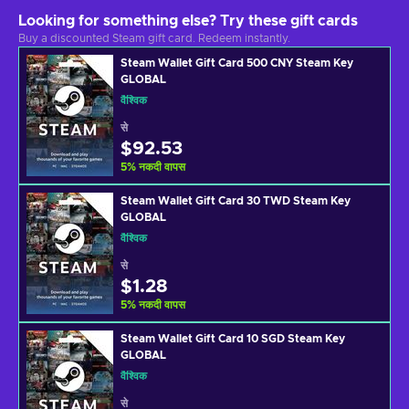
Looking for something else? Try these gift cards
Buy a discounted Steam gift card. Redeem instantly.
Steam Wallet Gift Card 500 CNY Steam Key
GLOBAL
वैश्विक
से
$92.53
5
%
नकदी वापस
Steam Wallet Gift Card 30 TWD Steam Key
GLOBAL
वैश्विक
से
$1.28
5
%
नकदी वापस
Steam Wallet Gift Card 10 SGD Steam Key
GLOBAL
वैश्विक
से