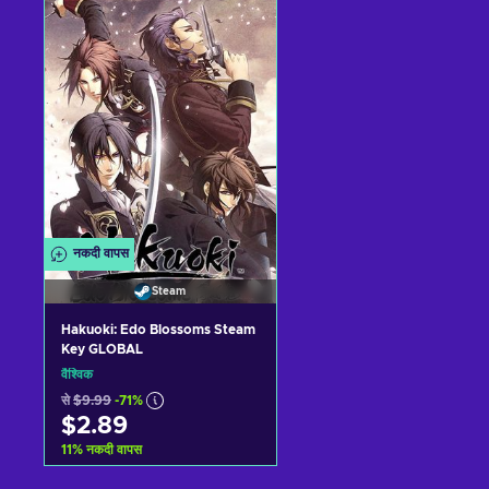
कार्ट में जोड़ें
कार्ट में जोड़ें
View offers
View offers
नकदी वापस
Steam
Hakuoki: Edo Blossoms Steam
Key GLOBAL
वैश्विक
से
$9.99
-71%
$2.89
11
%
नकदी वापस