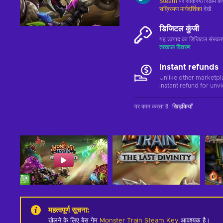
Steam
पर सक्रिय/रिडीम करे
सक्रियण मार्गदर्शिका
देखें
डिजिटल कुंजी
यह उत्पाद का डिजिटल संस्क
तत्काल वितरण
Instant refunds
Unlike other marketpl
instant refund for unv
पर काम करता है
:
खिड़कियाँ
महत्वपूर्ण सूचना
:
खेलने के लिए बेस गेम
Monster Train Steam Key
आवश्यक है।