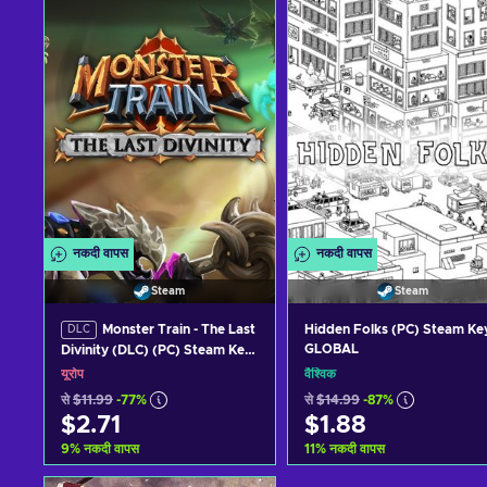
नकदी वापस
नकदी वापस
Steam
Steam
Monster Train - The Last
Hidden Folks (PC) Steam Ke
DLC
GLOBAL
Divinity (DLC) (PC) Steam Key
EUROPE
यूरोप
वैश्विक
से
$11.99
-77%
से
$14.99
-87%
$2.71
$1.88
9
%
नकदी वापस
11
%
नकदी वापस