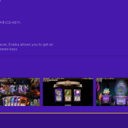
ं
रण है (CD-KEY)
aces, Eneba allows you to get an
iewed keys.