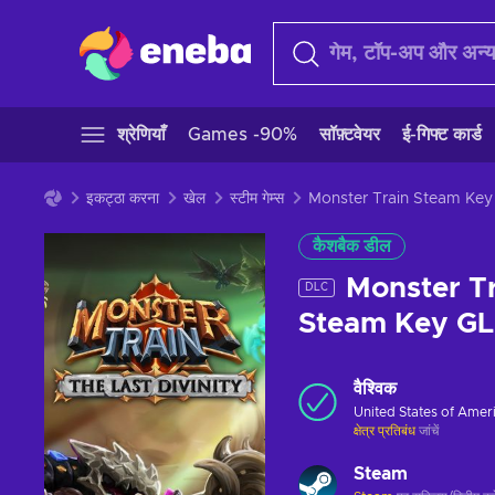
श्रेणियाँ
Games -90%
सॉफ़्टवेयर
ई-गिफ्ट कार्ड
इकट्ठा करना
खेल
स्टीम गेम्स
Monster Train Steam Ke
कैशबैक डील
Monster Tr
DLC
Steam Key G
वैश्विक
United States of Amer
क्षेत्र प्रतिबंध
जांचें
Steam