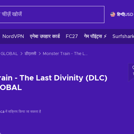
हिन्दी
USD
NordVPN
एनेबा उपहार कार्ड
FC27
गेम पॉइंट्स ⚡
Surfshar
y GLOBAL
डीएलसी
Monster Train - The Last Divinity (DLC) Steam Key GLOBAL
ain - The Last Divinity (DLC)
LOBAL
ica
में सक्रिय किया जा सकता है