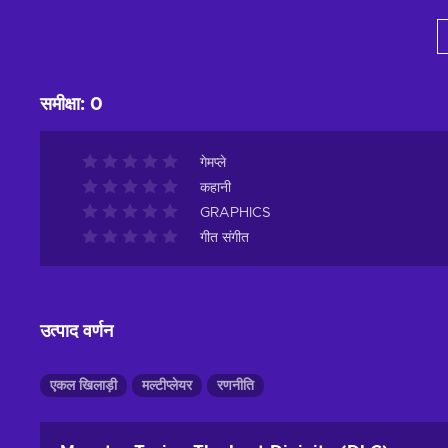
कार्ट में जोड़ें
View offers
समीक्षा
:
0
गेमप्ले
कहानी
GRAPHICS
गीत संगीत
उत्पाद वर्णन
एकल खिलाड़ी
मल्टीप्लेयर
रणनीति