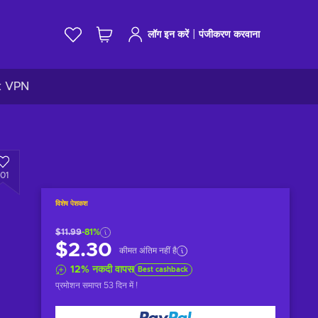
|
लॉग इन करें
पंजीकरण करवाना
k VPN
101
विशेष पेशकश
$11.99
-81%
$2.30
कीमत अंतिम नहीं है
12
%
नकदी वापस
Best cashback
प्रमोशन समाप्त
53 दिन में
!