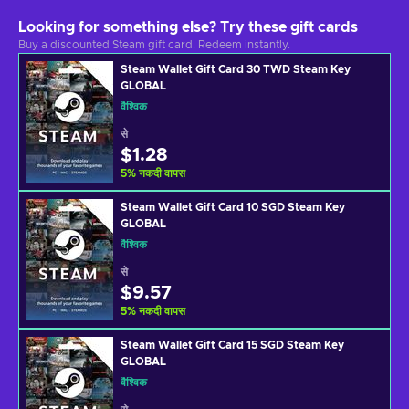
Looking for something else? Try these gift cards
Buy a discounted Steam gift card. Redeem instantly.
Steam Wallet Gift Card 30 TWD Steam Key
GLOBAL
वैश्विक
से
$1.28
5
%
नकदी वापस
Steam Wallet Gift Card 10 SGD Steam Key
GLOBAL
वैश्विक
से
$9.57
5
%
नकदी वापस
Steam Wallet Gift Card 15 SGD Steam Key
GLOBAL
वैश्विक