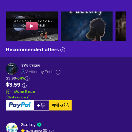
Recommended offers
विशेष पेशकश
Verified by Eneba
$9.99
-64%
$3.59
14
%
नकदी वापस
Best cashback
अभी खरीदें
Gcdkey
9.74
उत्कृष्ट
रेटिंग