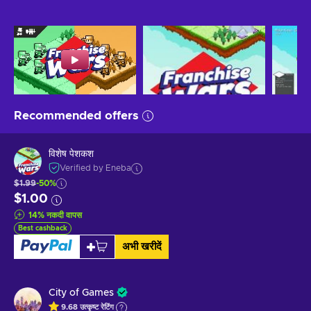
Recommended offers
विशेष पेशकश
Verified by Eneba
$1.99
-50%
$1.00
14
%
नकदी वापस
Best cashback
अभी खरीदें
City of Games
9.68
उत्कृष्ट
रेटिंग