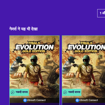
1 औ
गेमर्स ने यह भी देखा
नकदी वापस
नकदी वापस
Ubisoft Connect
Ubisoft Connect