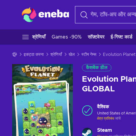
श्रेणियाँ
Games -90%
सॉफ़्टवेयर
ई-गिफ्ट कार्ड
इकट्ठा करना
श्रेणियाँ
खेल
स्टीम गेम्स
कैशबैक डील
Evolution Pla
GLOBAL
वैश्विक
United States of Amer
क्षेत्र प्रतिबंध
जांचें
Steam