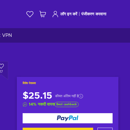
|
लॉग इन करें
पंजीकरण करवाना
k VPN
17
विशेष पेशकश
$25.15
कीमत अंतिम नहीं है
14
%
नकदी वापस
Best cashback