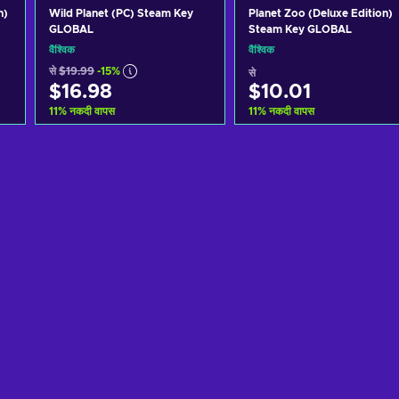
n)
Wild Planet (PC) Steam Key
Planet Zoo (Deluxe Edition)
GLOBAL
Steam Key GLOBAL
वैश्विक
वैश्विक
से
$19.99
-15%
से
$16.98
$10.01
11
%
नकदी वापस
11
%
नकदी वापस
कार्ट में जोड़ें
कार्ट में जोड़ें
View offers
View offers