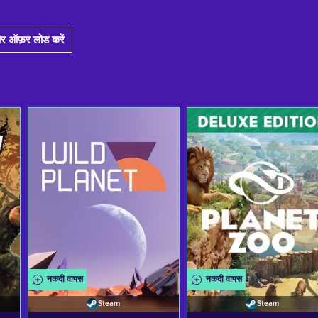
र ऑफ़र लोड करें
नकदी वापस
नकदी वापस
Steam
Steam