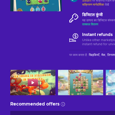
Steam
पर सक्रिय/रिडीम करे
सक्रियण मार्गदर्शिका
देखें
डिजिटल कुंजी
यह उत्पाद का डिजिटल संस्क
तत्काल वितरण
Instant refunds
Unlike other marketpl
instant refund for unv
पर काम करता है
:
खिड़कियाँ
मैक
लिनक्
Recommended offers