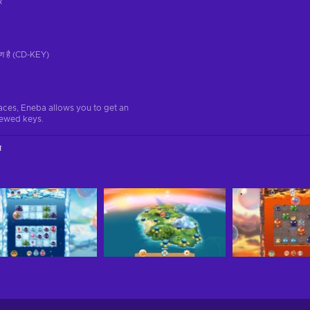
ं
रण है (CD-KEY)
aces, Eneba allows you to get an
iewed keys.
स