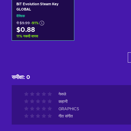
BiT Evolution Steam Key
GLOBAL
वैश्विक
से
$9.99
-91%
$0.88
11
%
नकदी वापस
कार्ट में जोड़ें
View offers
समीक्षा
:
0
गेमप्ले
कहानी
GRAPHICS
गीत संगीत