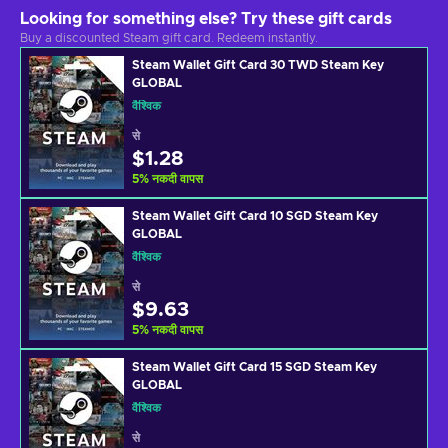
Looking for something else? Try these gift cards
Buy a discounted Steam gift card. Redeem instantly.
Steam Wallet Gift Card 30 TWD Steam Key
GLOBAL
वैश्विक
से
$1.28
5
%
नकदी वापस
Steam Wallet Gift Card 10 SGD Steam Key
GLOBAL
वैश्विक
से
$9.63
5
%
नकदी वापस
Steam Wallet Gift Card 15 SGD Steam Key
GLOBAL
वैश्विक
से