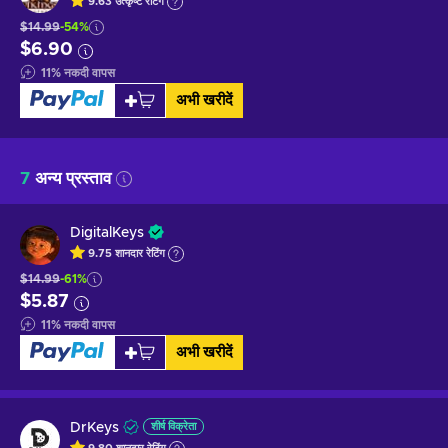
9.63
उत्कृष्ट
रेटिंग
$14.99
-54%
$6.90
11
%
नकदी वापस
अभी खरीदें
7
अन्य प्रस्ताव
DigitalKeys
9.75
शानदार
रेटिंग
$14.99
-61%
$5.87
11
%
नकदी वापस
अभी खरीदें
DrKeys
शीर्ष विक्रेता