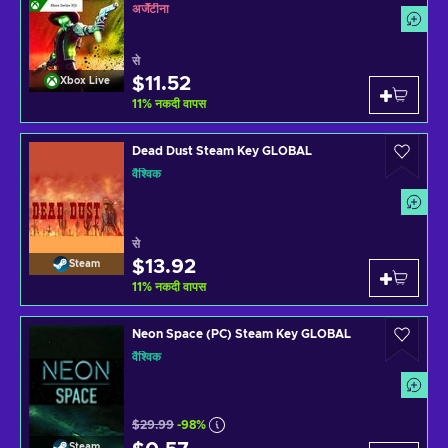
अर्जेंटीना
से
$11.52
Xbox Live
11
%
नकदी वापस
Dead Dust Steam Key GLOBAL
वैश्विक
से
$13.92
Steam
11
%
नकदी वापस
Neon Space (PC) Steam Key GLOBAL
वैश्विक
$29.99
-98%
Steam