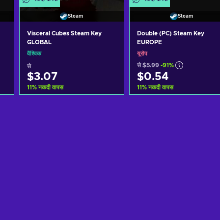
Steam
Steam
Visceral Cubes Steam Key
Double (PC) Steam Key
GLOBAL
EUROPE
वैश्विक
यूरोप
से
$5.99
-91%
से
$3.07
$0.54
11
%
नकदी वापस
11
%
नकदी वापस
कार्ट में जोड़ें
कार्ट में जोड़ें
View offers
View offers