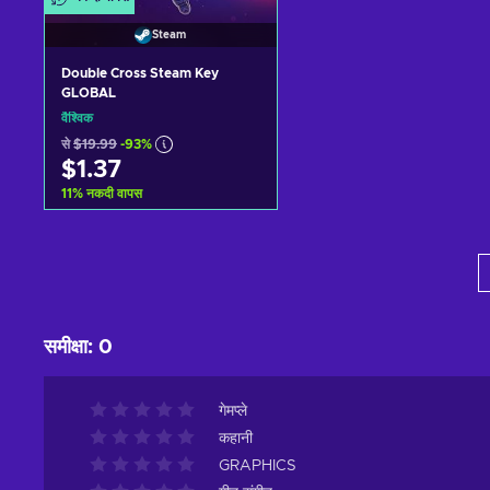
Steam
Double Cross Steam Key
GLOBAL
वैश्विक
से
$19.99
-93%
$1.37
11
%
नकदी वापस
कार्ट में जोड़ें
View offers
समीक्षा
:
0
गेमप्ले
कहानी
GRAPHICS