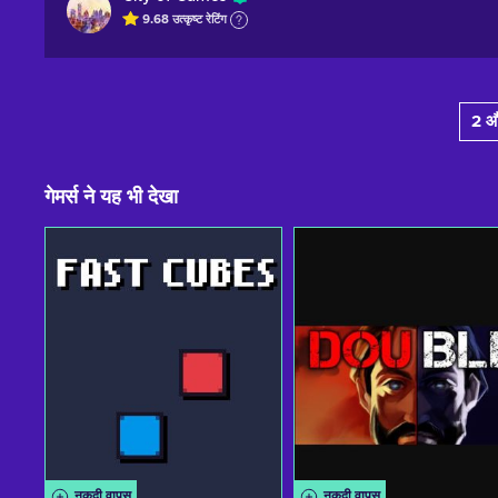
9.68
उत्कृष्ट
रेटिंग
2 औ
गेमर्स ने यह भी देखा
नकदी वापस
नकदी वापस