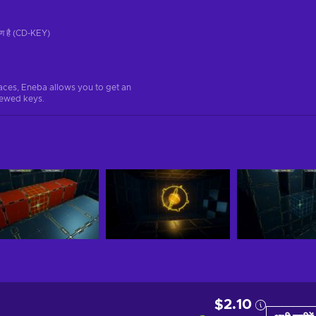
रण है (CD-KEY)
aces, Eneba allows you to get an
iewed keys.
$2.10