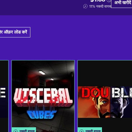
अभी खरीदें
11
%
नकदी वापस
र ऑफ़र लोड करें
नकदी वापस
नकदी वापस