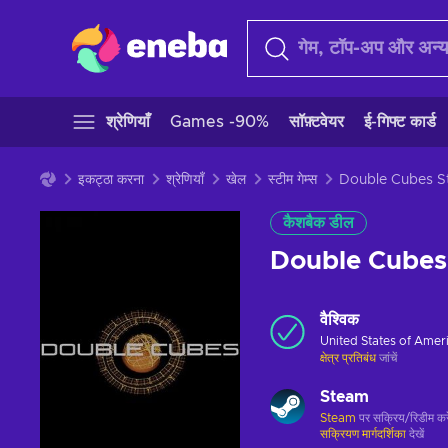
श्रेणियाँ
Games -90%
सॉफ़्टवेयर
ई-गिफ्ट कार्ड
इकट्ठा करना
श्रेणियाँ
खेल
स्टीम गेम्स
कैशबैक डील
Double Cube
वैश्विक
United States of Amer
क्षेत्र प्रतिबंध
जांचें
Steam
Steam
पर सक्रिय/रिडीम करे
सक्रियण मार्गदर्शिका
देखें