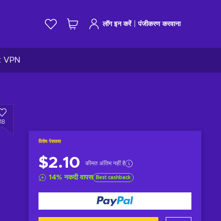
|
लॉग इन करें
पंजीकरण करवाना
k VPN
18
विशेष पेशकश
$2.10
कीमत अंतिम नहीं है
14
%
नकदी वापस
Best cashback