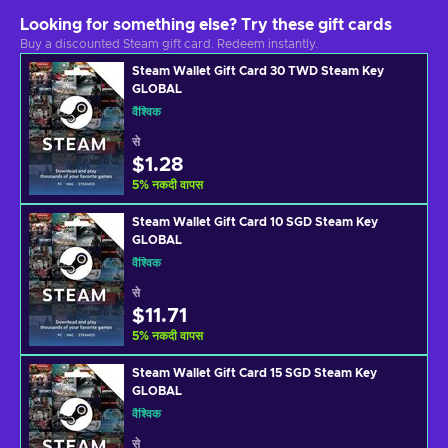
Looking for something else? Try these gift cards
Buy a discounted Steam gift card. Redeem instantly.
Steam Wallet Gift Card 30 TWD Steam Key
GLOBAL
वैश्विक
से
$1.28
5
%
नकदी वापस
Steam Wallet Gift Card 10 SGD Steam Key
GLOBAL
वैश्विक
से
$11.71
5
%
नकदी वापस
Steam Wallet Gift Card 15 SGD Steam Key
GLOBAL
वैश्विक
से