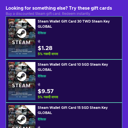
Looking for something else? Try these gift cards
Buy a discounted Steam gift card. Redeem instantly.
Steam Wallet Gift Card 30 TWD Steam Key
GLOBAL
वैश्विक
से
$1.28
5
%
नकदी वापस
Steam Wallet Gift Card 10 SGD Steam Key
GLOBAL
वैश्विक
से
$9.57
5
%
नकदी वापस
Steam Wallet Gift Card 15 SGD Steam Key
GLOBAL
वैश्विक