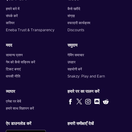
हमारे बारे में
कैसे खरीदे
संपर्क करें
संग्रह
करियर
वफादारी कार्यक्रम
Eneba Trust & Transparency
Discounts
मदद
समुदाय
सामान्य प्रश्न
गेमिंग समाचार
गेम को कैसे सक्रिय करें
उपहार
टिकट बनाएं
सहयोगी बनें
वापसी नीति
Snakzy: Play and Earn
व्यापार
हमारे पर का पालन करें
एनेबा पर बेचें
हमारे साथ विज्ञापन करें
ऐप डाउनलोड करें
हमारी समीक्षाएँ देखें