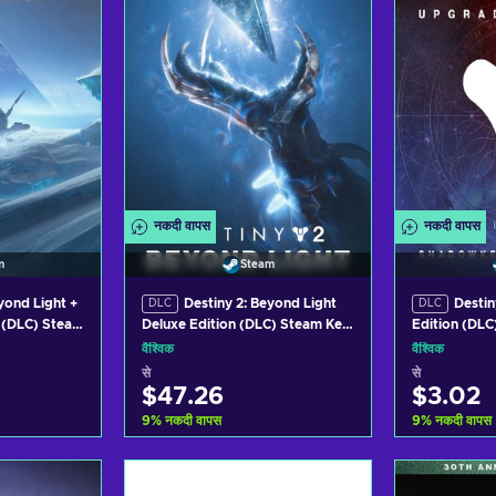
नकदी वापस
नकदी वापस
m
Steam
yond Light +
Destiny 2: Beyond Light
Destin
DLC
DLC
) (DLC) Steam
Deluxe Edition (DLC) Steam Key
Edition (DLC
GLOBAL
GLOBAL
वैश्विक
वैश्विक
से
से
$47.26
$3.02
9
%
नकदी वापस
9
%
नकदी वापस
़ें
कार्ट में जोड़ें
का