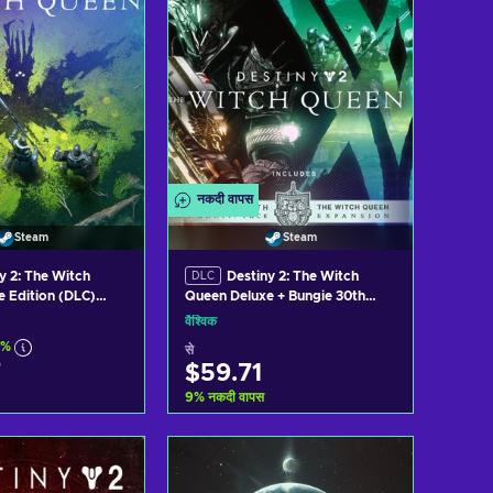
नकदी वापस
Steam
Steam
y 2: The Witch
Destiny 2: The Witch
DLC
 Edition (DLC)
Queen Deluxe + Bungie 30th
GLOBAL
Anniversary Bundle (DLC) Steam
वैश्विक
Key GLOBAL
9%
से
7
$59.71
9
%
नकदी वापस
र्ट में जोड़ें
कार्ट में जोड़ें
ew offers
View offers