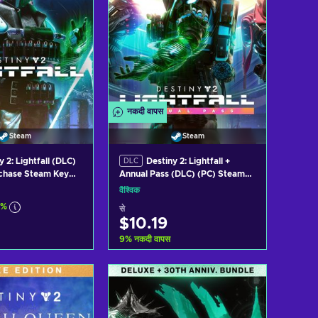
नकदी वापस
Steam
Steam
y 2: Lightfall (DLC)
Destiny 2: Lightfall +
DLC
rchase Steam Key
Annual Pass (DLC) (PC) Steam
Key GLOBAL
वैश्विक
7%
से
$10.19
9
%
नकदी वापस
र्ट में जोड़ें
कार्ट में जोड़ें
ew offers
View offers