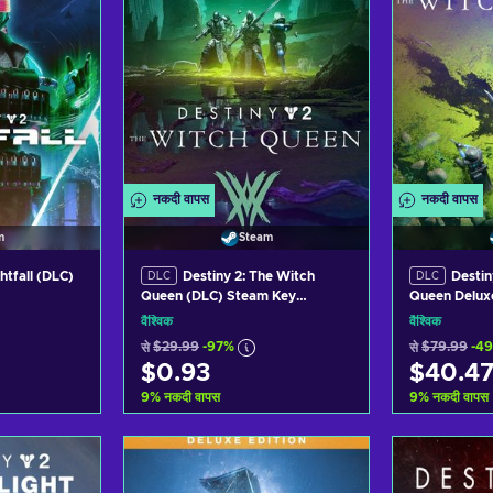
नकदी वापस
नकदी वापस
m
Steam
ghtfall (DLC)
Destiny 2: The Witch
Destin
DLC
DLC
Queen (DLC) Steam Key
Queen Deluxe
GLOBAL
Steam Key 
वैश्विक
वैश्विक
से
$29.99
-97%
से
$79.99
-4
$0.93
$40.4
9
%
नकदी वापस
9
%
नकदी वापस
़ें
कार्ट में जोड़ें
का
ers
View offers
Vi