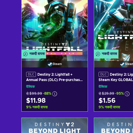
नकदी वापस
नकदी वापस
Steam
Stea
Destiny 2: Lightfall +
Destiny 2: Li
DLC
DLC
Annual Pass (DLC) Pre-purchase
Steam Key GLOBAL
Steam Key GLOBAL
वैश्विक
वैश्विक
से
$99.99
-88%
से
$29.99
-95%
$11.98
$1.56
9
%
नकदी वापस
9
%
नकदी वापस
कार्ट में जोड़ें
कार्ट में जोड
View offers
View off