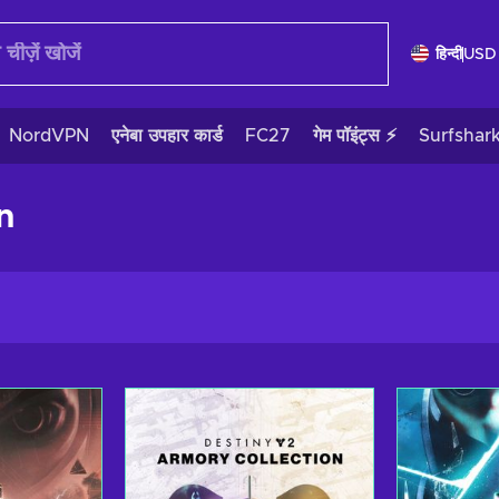
हिन्दी
USD
NordVPN
एनेबा उपहार कार्ड
FC27
गेम पॉइंट्स ⚡
Surfshar
n