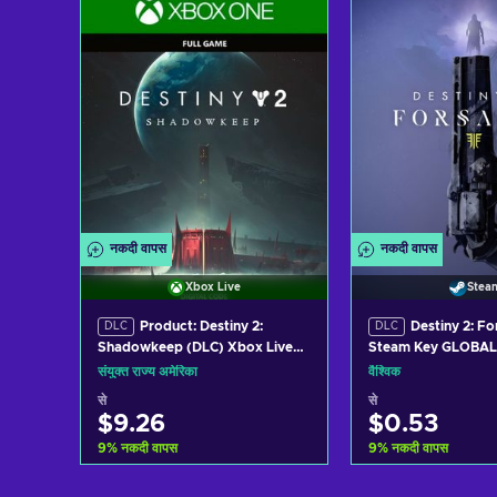
View offers
View off
नकदी वापस
नकदी वापस
Xbox Live
Stea
Product: Destiny 2:
Destiny 2: F
DLC
DLC
Shadowkeep (DLC) Xbox Live
Steam Key GLOBAL
Key UNITED STATES
संयुक्त राज्य अमेरिका
वैश्विक
से
से
$9.26
$0.53
9
%
नकदी वापस
9
%
नकदी वापस
कार्ट में जोड़ें
कार्ट में जोड