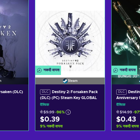
ers
View offers
Vi
नकदी वापस
नकदी वापस
m
Steam
orsaken (DLC)
Destiny 2: Forsaken Pack
Destin
DLC
DLC
(DLC) (PC) Steam Key GLOBAL
Anniversary
Key GLOBAL
वैश्विक
वैश्विक
से
$9.99
-96%
से
$14.99
-97
$0.39
$0.43
9
%
नकदी वापस
9
%
नकदी वापस
़ें
कार्ट में जोड़ें
का