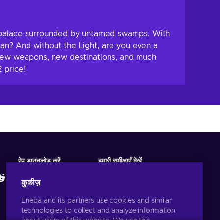
ic palace surrounded by untamed swamps. With
ean? And without the Light, are you even a
 new weapons, new destinations, and much
 price!
ऐप डाउनलोड करें
हमारी समीक्षाएँ देखें
कुकीज़
Eneba and its partners use cookies and similar
technologies to collect and analyze information