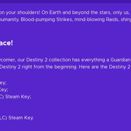
ers
View offers
Vi
on your shoulders! On Earth and beyond the stars, only us,
of humanity. Blood-pumping Strikes, mind-blowing Raids, shi
ace!
wcomer, our Destiny 2 collection has everything a Guardian
Destiny 2 right from the beginning. Here are the Destiny 2
ey;
Key;
LC) Steam Key;
DLC) Steam Key.