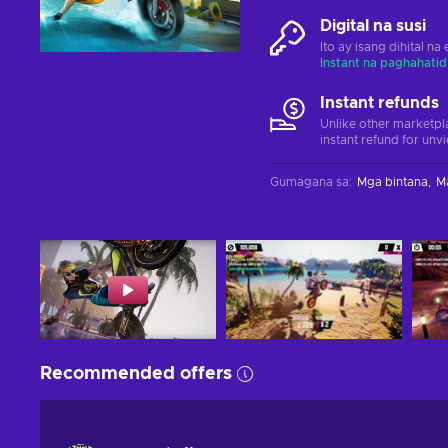
Digital na susi
Ito ay isang dihital n
Instant na paghahatid
Instant refunds
Unlike other marketpl
instant refund for unv
Gumagana sa
:
Mga bintana
M
Recommended offers