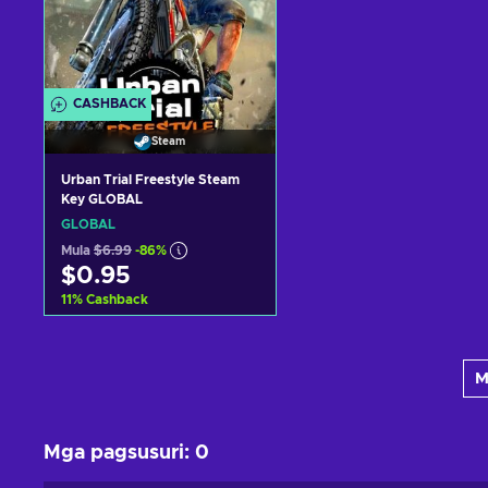
CASHBACK
Steam
Urban Trial Freestyle Steam
Key GLOBAL
GLOBAL
Mula
$6.99
-86%
$0.95
11
%
Cashback
Idagdag sa kart
M
View offers
Mga pagsusuri
:
0