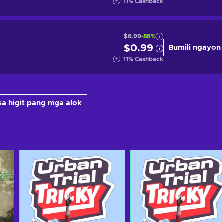
11
%
Cashback
$6.99
-86%
$0.99
Bumili ngayon
11
%
Cashback
sa higit pang mga alok