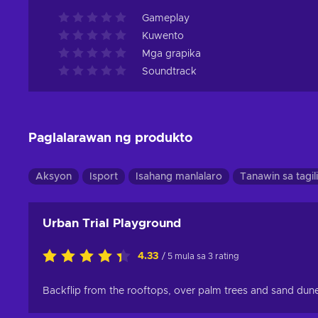
Gameplay
Kuwento
Mga grapika
Soundtrack
Paglalarawan ng produkto
Aksyon
Isport
Isahang manlalaro
Tanawin sa tagil
Urban Trial Playground
4.33
/ 5 mula sa 3 rating
Backflip from the rooftops, over palm trees and sand dune