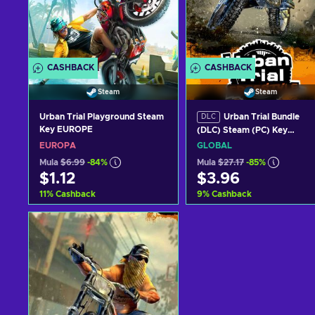
CASHBACK
CASHBACK
Steam
Steam
Urban Trial Playground Steam
Urban Trial Bundle
DLC
Key EUROPE
(DLC) Steam (PC) Key
GLOBAL
EUROPA
GLOBAL
Mula
$6.99
-84%
Mula
$27.17
-85%
$1.12
$3.96
11
%
Cashback
9
%
Cashback
Idagdag sa kart
Idagdag sa kart
View offers
View offers