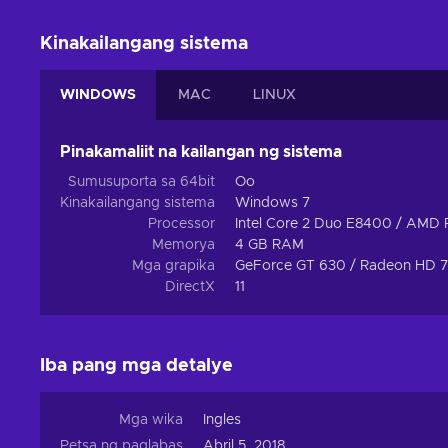
Kinakailangang sistema
WINDOWS
MAC
LINUX
Pinakamaliit na kailangan ng sistema
Sumusuporta sa 64bit
Oo
Kinakailangang sistema
Windows 7
Processor
Intel Core 2 Duo E8400 / AMD 
Memorya
4 GB RAM
Mga grapika
GeForce GT 630 / Radeon HD 
DirectX
11
Iba pang mga detalye
Mga wika
Ingles
Petsa ng paglabas
Abril 5, 2018