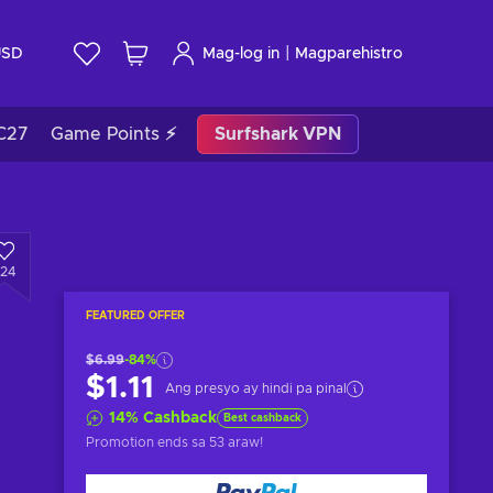
|
USD
Mag-log in
Magparehistro
C27
Game Points ⚡
Surfshark VPN
224
FEATURED OFFER
$6.99
-84%
$1.11
Ang presyo ay hindi pa pinal
14
%
Cashback
Best cashback
Promotion ends
sa 53 araw
!