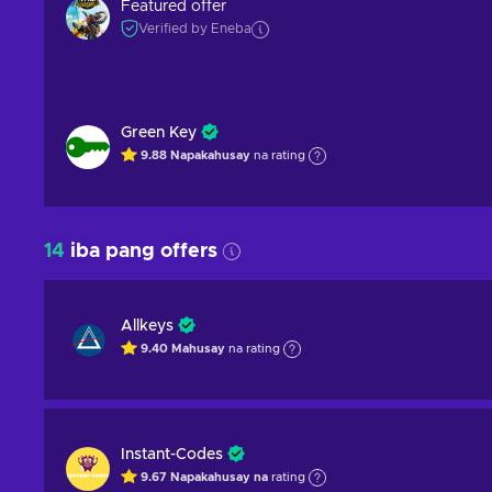
Featured offer
Verified by Eneba
Green Key
9.88
Napakahusay
na rating
14
iba pang offers
Allkeys
9.40
Mahusay
na rating
Instant-Codes
9.67
Napakahusay na
rating