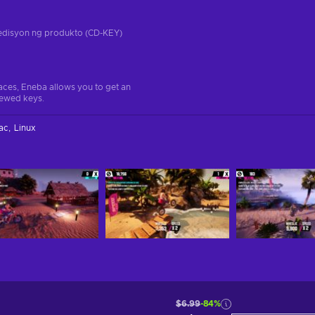
a edisyon ng produkto (CD-KEY)
aces, Eneba allows you to get an
iewed keys.
ac
Linux
$6.99
-84%