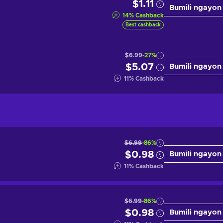
$1.11
Bumili ngayon
14
%
Cashback
Best cashback
$6.99
-27%
$5.07
Bumili ngayon
11
%
Cashback
$6.99
-86%
$0.98
Bumili ngayon
11
%
Cashback
$6.99
-86%
$0.98
Bumili ngayon