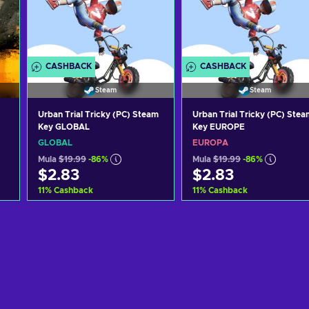
CASHBACK
CASHBACK
Steam
Steam
Urban Trial Tricky (PC) Steam
Urban Trial Tricky (PC) Stea
Key GLOBAL
Key EUROPE
GLOBAL
EUROPA
Mula
$19.99
-86%
Mula
$19.99
-86%
$2.83
$2.83
11
%
Cashback
11
%
Cashback
Idagdag sa kart
Idagdag sa kart
View offers
View offers