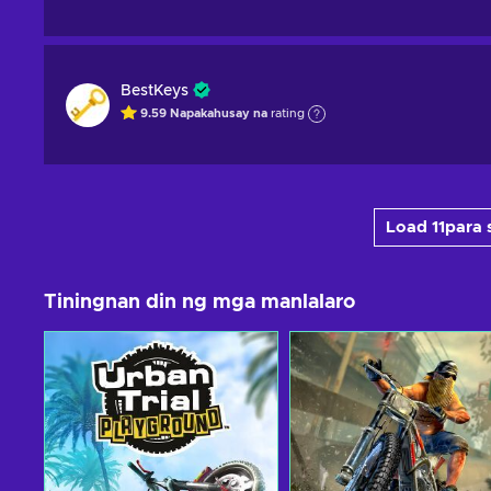
BestKeys
9.59
Napakahusay na
rating
Load 11para 
Tiningnan din ng mga manlalaro