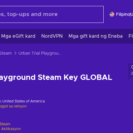
Filipino
Mga eGift kard
NordVPN
Mga gift kard ng Eneba
F
 Steam
Urban Trial Playground Steam Key GLOBAL
Playground Steam Key GLOBAL
sa
United States of America
gpit sa rehiyon
Steam
 Aktibasyon