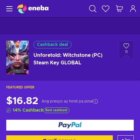
Cashback deal
11
Unforetold: Witchstone (PC)
Steam Key GLOBAL
FEATURED OFFER
$16.82
Ang presyo ay hindi pa pinal
14
%
Cashback
Best cashback