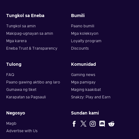
Tungkol sa Eneba
Bumili
Tungkol sa amin
Paano bumili
Makipag-ugnayan sa amin
Mga koleksyon
Mga karera
Loyalty program
Eneba Trust & Transparency
Discounts
Tulong
Komunidad
FAQ
Gaming news
Paano gawing aktibo ang laro
Mga pamigay
Gumawa ng tiket
Maging kaakibat
Karapatan sa Pagsauli
Snakzy: Play and Earn
Negosyo
Sundan kami
Magb
Advertise with Us