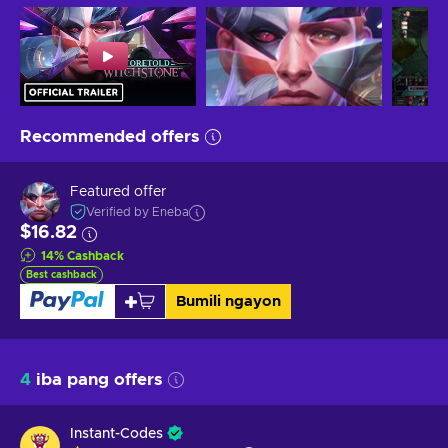
Recommended offers
Featured offer
Verified by Eneba
$16.82
14
%
Cashback
Best cashback
Bumili ngayon
4
iba pang offers
Instant-Codes