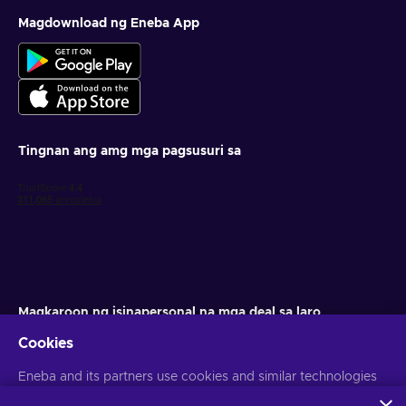
Magdownload ng Eneba App
Tingnan ang amg mga pagsusuri sa
Magkaroon ng isinapersonal na mga deal sa laro
Cookies
Mag-subscribe
Eneba and its partners use cookies and similar technologies
Maaari kang mag-unsubscribe anumang oras. Bisitahin ang aming
Paunawa sa Pagkapribado
para sa higit pang impormasyon
to collect and analyze information about users of this