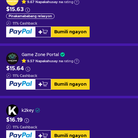
9.67
Napakahusay na
rating
$15.63
Pinakamababang relasyon
11
%
Cashback
Bumili ngayon
Game Zone Portal
9.57
Napakahusay na
rating
$15.64
11
%
Cashback
Bumili ngayon
k2key
$16.19
11
%
Cashback
Bumili ngayon