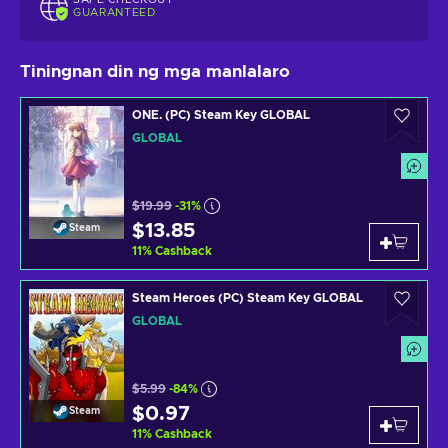
GUARANTEED
Tiningnan din ng mga manlalaro
ONE. (PC) Steam Key GLOBAL
GLOBAL
$19.99
-31%
$13.85
Steam
11
%
Cashback
Steam Heroes (PC) Steam Key GLOBAL
GLOBAL
$5.99
-84%
$0.97
Steam
11
%
Cashback