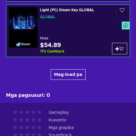
Light (PC) Steam Key GLOBAL
GLOBAL
Mula
$54.89
Steam
11
%
Cashback
Mag-load pa
Mga pagsusuri
:
0
Gameplay
Kuwento
Mga grapika
Soundtrack