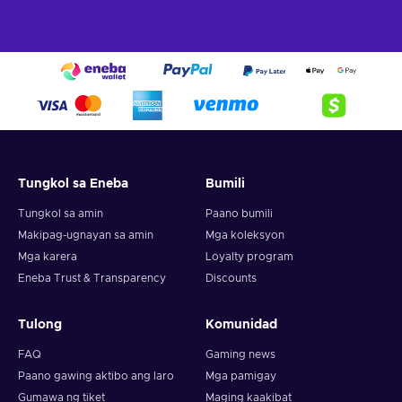
Tungkol sa Eneba
Bumili
Tungkol sa amin
Paano bumili
Makipag-ugnayan sa amin
Mga koleksyon
Mga karera
Loyalty program
Eneba Trust & Transparency
Discounts
Tulong
Komunidad
FAQ
Gaming news
Paano gawing aktibo ang laro
Mga pamigay
Gumawa ng tiket
Maging kaakibat