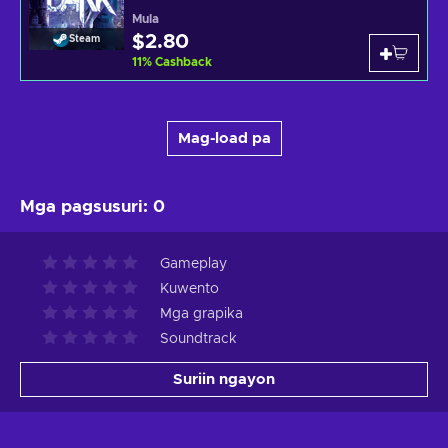
Mula
$2.80
Steam
11
%
Cashback
Mag-load pa
Mga pagsusuri
:
0
Gameplay
Kuwento
Mga grapika
Soundtrack
Suriin ngayon