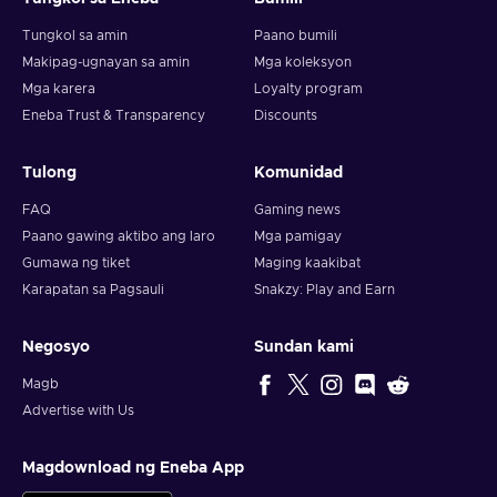
Tungkol sa amin
Paano bumili
Makipag-ugnayan sa amin
Mga koleksyon
Mga karera
Loyalty program
Eneba Trust & Transparency
Discounts
Tulong
Komunidad
FAQ
Gaming news
Paano gawing aktibo ang laro
Mga pamigay
Gumawa ng tiket
Maging kaakibat
Karapatan sa Pagsauli
Snakzy: Play and Earn
Negosyo
Sundan kami
Magb
Advertise with Us
Magdownload ng Eneba App