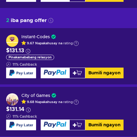
2
iba pang offer
Instant-Codes
9.67
Napakahusay na
rating
$131.13
Pinakamababang relasyon
11
%
Cashback
Bumili ngayon
City of Games
9.68
Napakahusay na
rating
$131.14
11
%
Cashback
Bumili ngayon