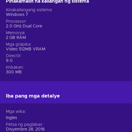
Pinakamaliit na kailangan ng sistema
Kinakailangang sistema
Windows 7
Processor
2.0 GHz Dual Core
Memorya
2 GB RAM
Mga grapika
Video 512MB VRAM
DirectX
9.0
Imbakan
300 MB
Iba pang mga detalye
Mga wika
Ingles
Petsa ng paglabas
Disyembre 28, 2016