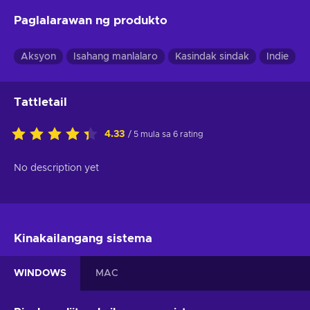
Paglalarawan ng produkto
Aksyon
Isahang manlalaro
Kasindak sindak
Indie
Tattletail
4.33
/ 5 mula sa 6 rating
No description yet
Kinakailangang sistema
WINDOWS
MAC