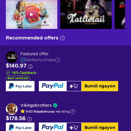
Recommended offers
Featured offer
Verified by Eneba
$140.97
14
%
Cashback
Best cashback
Bumili ngayon
Vikingsbrothers
9.63
Napakahusay na
rating
$178.56
Bumili ngayon