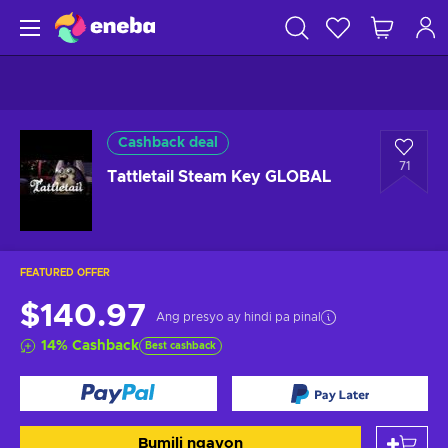
Cashback deal
71
Tattletail Steam Key GLOBAL
FEATURED OFFER
$140.97
Ang presyo ay hindi pa pinal
14
%
Cashback
Best cashback
Bumili ngayon