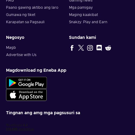
FAQ
Gaming news
Paano gawing aktibo ang laro
Mga pamigay
Gumawa ng tiket
Maging kaakibat
Karapatan sa Pagsauli
Snakzy: Play and Earn
Negosyo
Sundan kami
Magb
Advertise with Us
Magdownload ng Eneba App
Tingnan ang amg mga pagsusuri sa