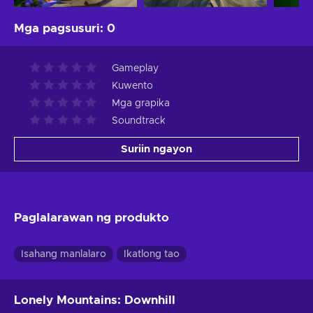
Mga pagsusuri
:
0
Gameplay
Kuwento
Mga grapika
Soundtrack
Suriin ngayon
Paglalarawan ng produkto
Isahang manlalaro
Ikatlong tao
Lonely Mountains: Downhill