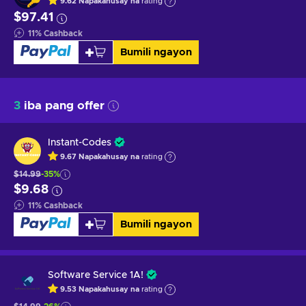
9.62
Napakahusay na
rating
$97.41
11
%
Cashback
Bumili ngayon
3
iba pang offer
Instant-Codes
9.67
Napakahusay na
rating
$14.99
-35%
$9.68
11
%
Cashback
Bumili ngayon
Software Service 1A!
9.53
Napakahusay na
rating