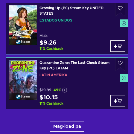
Growing Up (PC) Steam Key UNITED
STATES
ESTADOS UNIDOS
Mula
$9.26
Steam
11
%
Cashback
Quarantine Zone: The Last Check Steam
Key (PC) LATAM
LATIN AMERIKA
$19.99
-49%
$10.15
Steam
11
%
Cashback
Mag-load pa