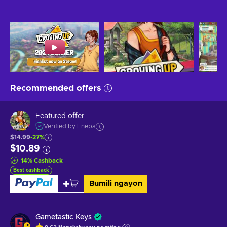
Recommended offers
Featured offer
Verified by Eneba
$14.99
-27%
$10.89
14
%
Cashback
Best cashback
Bumili ngayon
Gametastic Keys