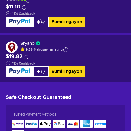
$14.99
-26%
$11.10
11
%
Cashback
Bumili ngayon
Sryano
9.38
Mahusay
na rating
$19.82
11
%
Cashback
Bumili ngayon
Safe Checkout
Guaranteed
Trusted Payment Methods