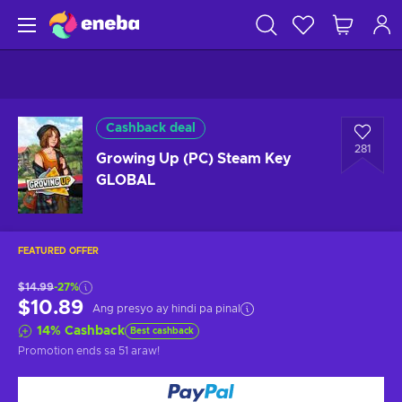
Cashback deal
281
Growing Up (PC) Steam Key
GLOBAL
FEATURED OFFER
$14.99
-27%
$10.89
Ang presyo ay hindi pa pinal
14
%
Cashback
Best cashback
Promotion ends
sa 51 araw
!