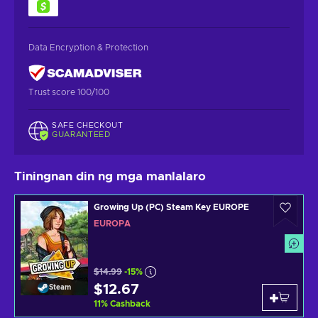
Data Encryption & Protection
Trust score 100/100
SAFE CHECKOUT
GUARANTEED
Tiningnan din ng mga manlalaro
Growing Up (PC) Steam Key EUROPE
EUROPA
$14.99
-15%
$12.67
Steam
11
%
Cashback