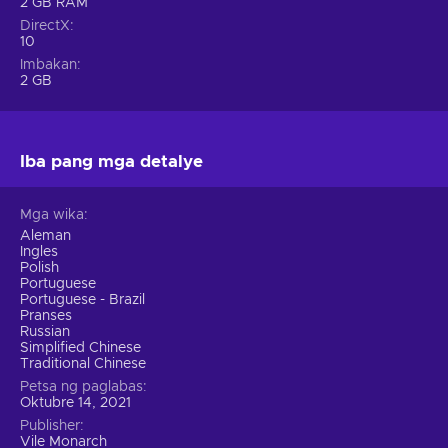
2 GB RAM
DirectX
10
Imbakan
2 GB
Iba pang mga detalye
Mga wika
Aleman
Ingles
Polish
Portuguese
Portuguese - Brazil
Pranses
Russian
Simplified Chinese
Traditional Chinese
Petsa ng paglabas
Oktubre 14, 2021
Publisher
Vile Monarch