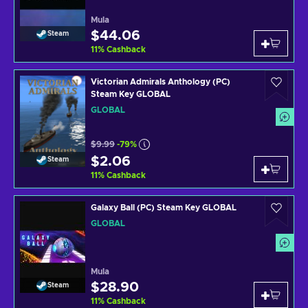
Mula
$44.06
Steam
11
%
Cashback
Victorian Admirals Anthology (PC)
Steam Key GLOBAL
GLOBAL
$9.99
-79%
$2.06
Steam
11
%
Cashback
Galaxy Ball (PC) Steam Key GLOBAL
GLOBAL
Mula
$28.90
Steam
11
%
Cashback