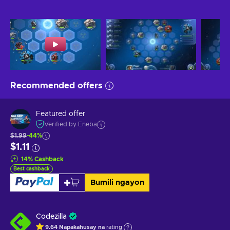
Recommended offers
Featured offer
Verified by Eneba
$1.99
-44%
$1.11
14
%
Cashback
Best cashback
Bumili ngayon
Codezilla
9.64
Napakahusay na
rating