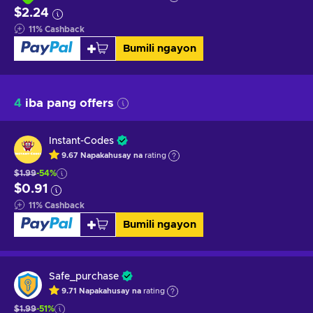
$2.24
11
%
Cashback
Bumili ngayon
4
iba pang offers
Instant-Codes
9.67
Napakahusay na
rating
$1.99
-54%
$0.91
11
%
Cashback
Bumili ngayon
Safe_purchase
9.71
Napakahusay na
rating
$1.99
-51%