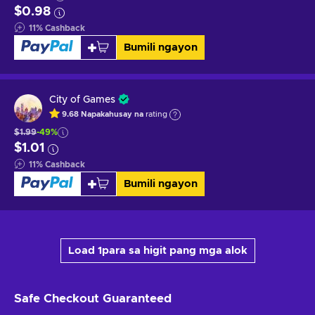
$0.98
11
%
Cashback
Bumili ngayon
City of Games
9.68
Napakahusay na
rating
$1.99
-49%
$1.01
11
%
Cashback
Bumili ngayon
Load 1para sa higit pang mga alok
Safe Checkout
Guaranteed