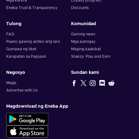
Mga karera
Loyalty program
Eneba Trust & Transparency
Discounts
Tulong
Komunidad
FAQ
Gaming news
Paano gawing aktibo ang laro
Mga pamigay
Gumawa ng tiket
Maging kaakibat
Karapatan sa Pagsauli
Snakzy: Play and Earn
Negosyo
Sundan kami
Magb
Advertise with Us
Magdownload ng Eneba App