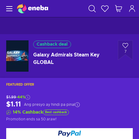
Cashback deal
7
Galaxy Admirals Steam Key
GLOBAL
FEATURED OFFER
$1.99
-44%
$1.11
Ang presyo ay hindi pa pinal
14
%
Cashback
Best cashback
Promotion ends
sa 50 araw
!