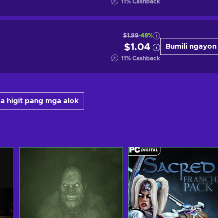
11
%
Cashback
$1.99
-48%
$1.04
Bumili ngayon
11
%
Cashback
a higit pang mga alok