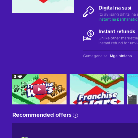
Digital na susi
Ito ay isang dihital n
Instant na paghahatid
Instant refunds
Unlike other marketpl
instant refund for unv
Gumagana sa
:
Mga bintana
Recommended offers