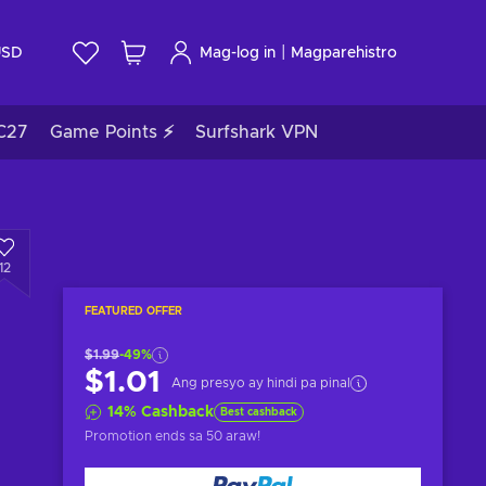
|
USD
Mag-log in
Magparehistro
C27
Game Points ⚡
Surfshark VPN
12
FEATURED OFFER
$1.99
-49%
$1.01
Ang presyo ay hindi pa pinal
14
%
Cashback
Best cashback
Promotion ends
sa 50 araw
!