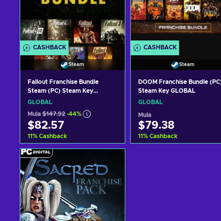
CASHBACK
CASHBACK
Steam
Steam
Fallout Franchise Bundle
DOOM Franchise Bundle (PC
Steam (PC) Steam Key
Steam Key GLOBAL
GLOBAL
GLOBAL
GLOBAL
Mula
$147.92
-44%
Mula
$82.57
$79.38
11
%
Cashback
11
%
Cashback
Idagdag sa kart
Idagdag sa kart
View offers
View offers