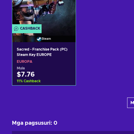
CASHBACK
Steam
Sacred - Franchise Pack (PC)
Steam Key EUROPE
EUROPA
Mula
$7.76
11
%
Cashback
Idagdag sa kart
M
View offers
Mga pagsusuri
:
0