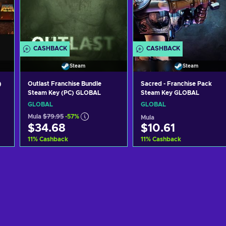
CASHBACK
CASHBACK
Steam
Steam
)
Outlast Franchise Bundle
Sacred - Franchise Pack
Steam Key (PC) GLOBAL
Steam Key GLOBAL
GLOBAL
GLOBAL
Mula
$79.95
-57%
Mula
$34.68
$10.61
11
%
Cashback
11
%
Cashback
Idagdag sa kart
Idagdag sa kart
View offers
View offers