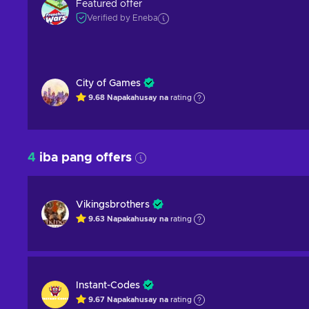
Featured offer
Verified by Eneba
City of Games
9.68
Napakahusay na
rating
4
iba pang offers
Vikingsbrothers
9.63
Napakahusay na
rating
Instant-Codes
9.67
Napakahusay na
rating