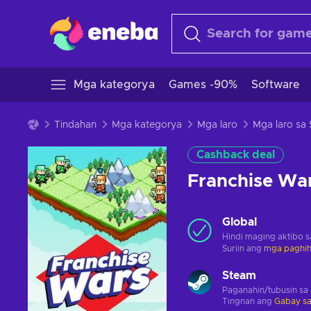
Mga kategorya
Games -90%
Software
Tindahan
Mga kategorya
Mga laro
Mga laro sa
Cashback deal
Franchise Wa
Global
Hindi maging aktibo 
Suriin ang
mga paghihi
Steam
Paganahin/tubusin sa
Tingnan ang
Gabay sa