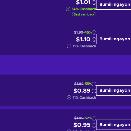
$1.01
Bumili ngayon
14
%
Cashback
Best cashback
$1.99
-45%
$1.10
Bumili ngayon
11
%
Cashback
$1.99
-55%
$0.89
Bumili ngayon
11
%
Cashback
$1.99
-52%
$0.95
Bumili ngayon