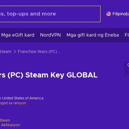
Filipino
Mga eGift kard
NordVPN
Mga gift kard ng Eneba
F
 Steam
Franchise Wars (PC) Steam Key GLOBAL
rs (PC) Steam Key GLOBAL
sa
United States of America
gpit sa rehiyon
Steam
 Aktibasyon