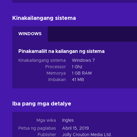
Kinakailangang sistema
WINDOWS
Pinakamaliit na kailangan ng sistema
Kinakailangang sistema
Windows 7
Processor
1 Ghz
Memorya
1 GB RAM
Imbakan
41 MB
Iba pang mga detalye
Mga wika
Ingles
Petsa ng paglabas
Abril 15, 2019
Publisher
Jolly Crouton Media Ltd.