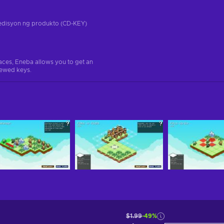
a edisyon ng produkto (CD-KEY)
aces, Eneba allows you to get an
iewed keys.
$1.99
-49%