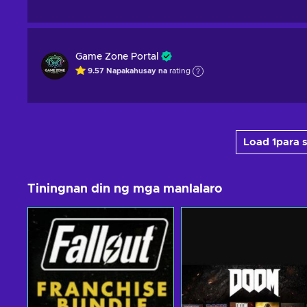
Game Zone Portal
9.57
Napakahusay na
rating
Load 1para s
Tiningnan din ng mga manlalaro