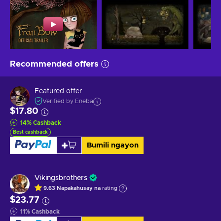
Recommended offers
Featured offer
Verified by Eneba
$17.80
14
%
Cashback
Best cashback
Bumili ngayon
Vikingsbrothers
9.63
Napakahusay na
rating
$23.77
11
%
Cashback