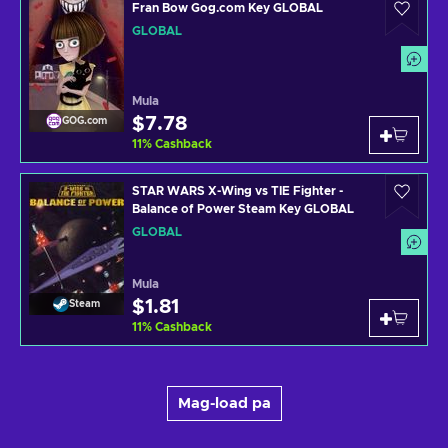
Fran Bow Gog.com Key GLOBAL
GLOBAL
Mula
$7.78
GOG.com
11
%
Cashback
STAR WARS X-Wing vs TIE Fighter -
Balance of Power Steam Key GLOBAL
GLOBAL
Mula
$1.81
Steam
11
%
Cashback
Mag-load pa