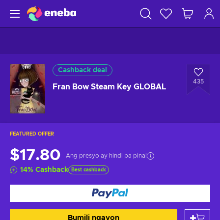
Cashback deal
435
Fran Bow Steam Key GLOBAL
FEATURED OFFER
$17.80
Ang presyo ay hindi pa pinal
14
%
Cashback
Best cashback
Bumili ngayon