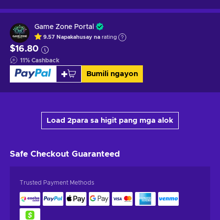
Game Zone Portal
9.57
Napakahusay na
rating
$16.80
11
%
Cashback
Bumili ngayon
Load 2para sa higit pang mga alok
Safe Checkout
Guaranteed
Trusted Payment Methods