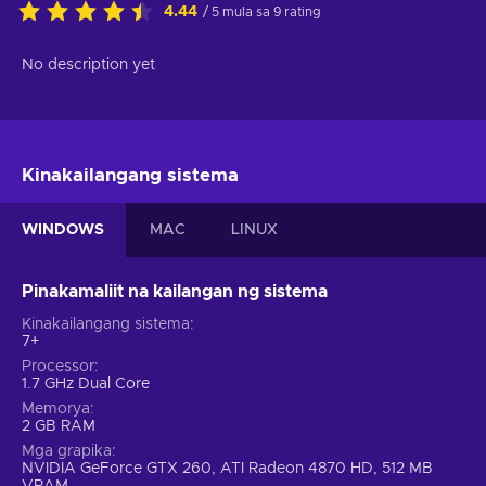
4.44
/ 5 mula sa 9 rating
No description yet
Kinakailangang sistema
WINDOWS
MAC
LINUX
Pinakamaliit na kailangan ng sistema
Kinakailangang sistema
7+
Processor
1.7 GHz Dual Core
Memorya
2 GB RAM
Mga grapika
NVIDIA GeForce GTX 260, ATI Radeon 4870 HD, 512 MB