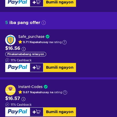
Bumili ngayon
5
iba pang offer
Safe_purchase
9.71
Napakahusay na
rating
$16.56
Pinakamababang relasyon
11
%
Cashback
Bumili ngayon
Instant-Codes
9.67
Napakahusay na
rating
$16.57
11
%
Cashback
Bumili ngayon