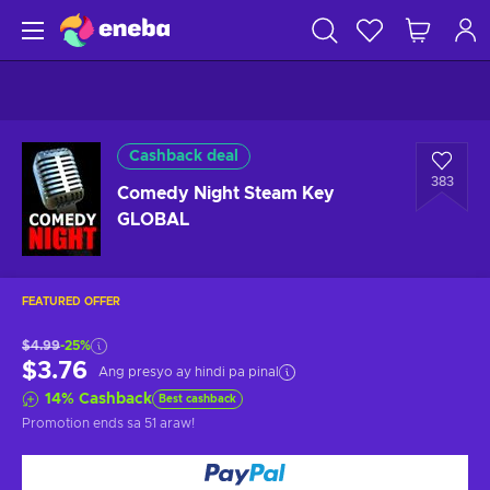
Cashback deal
383
Comedy Night Steam Key
GLOBAL
FEATURED OFFER
$4.99
-25%
$3.76
Ang presyo ay hindi pa pinal
14
%
Cashback
Best cashback
Promotion ends
sa 51 araw
!