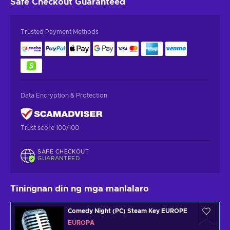
Safe Checkout
Guaranteed
Trusted Payment Methods
Data Encryption & Protection
Trust score 100/100
SAFE CHECKOUT
GUARANTEED
Tiningnan din ng mga manlalaro
Comedy Night (PC) Steam Key EUROPE
EUROPA