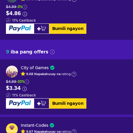
$4.99
-3%
$4.86
11
%
Cashback
Bumili ngayon
9
iba pang offers
City of Games
9.68
Napakahusay na
rating
$4.99
-33%
$3.34
11
%
Cashback
Bumili ngayon
Instant-Codes
9.67
Napakahusay na
rating