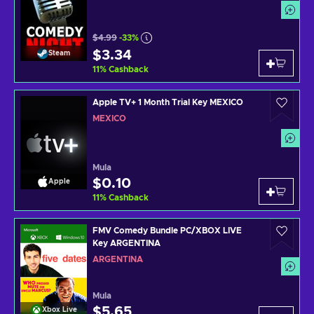
$4.99
-33%
$3.34
Steam
11
%
Cashback
Apple TV+ 1 Month Trial Key MEXICO
MEXICO
Mula
$0.10
Apple
11
%
Cashback
FMV Comedy Bundle PC/XBOX LIVE
Key ARGENTINA
ARGENTINA
Mula
$5.65
Xbox Live