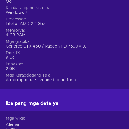
Oo
Kinakailangang sistema
Windows 7
Processor
Intel or AMD 2.2 Ghz
Memorya
4 GB RAM
Mga grapika
GeForce GTX 460 / Radeon HD 7690M XT
DirectX
9.0c
Imbakan
2 GB
Mga Karagdagang Tala
A microphone is required to perform
Iba pang mga detalye
Mga wika
Aleman