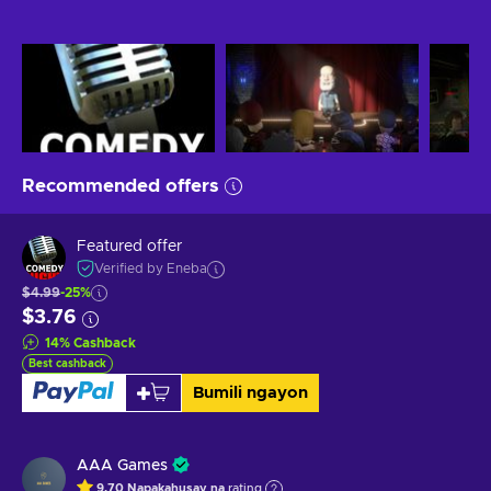
Recommended offers
Featured offer
Verified by Eneba
$4.99
-25%
$3.76
14
%
Cashback
Best cashback
Bumili ngayon
AAA Games
9.70
Napakahusay na
rating