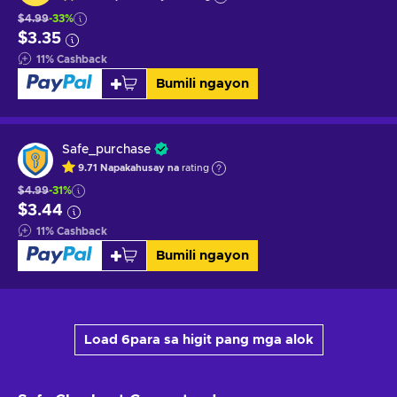
$4.99
-33%
$3.35
11
%
Cashback
Bumili ngayon
Safe_purchase
9.71
Napakahusay na
rating
$4.99
-31%
$3.44
11
%
Cashback
Bumili ngayon
Load 6para sa higit pang mga alok